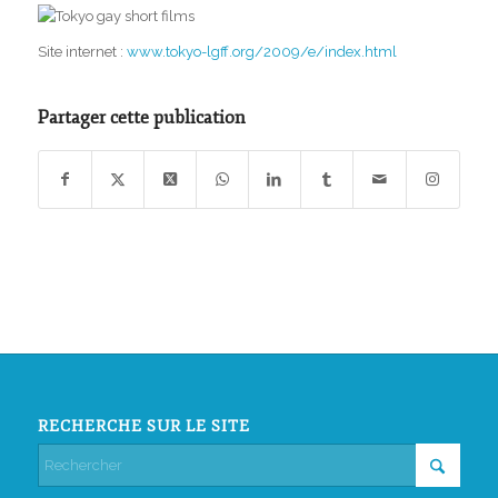
Site internet :
www.tokyo-lgff.org/2009/e/index.html
Partager cette publication
RECHERCHE SUR LE SITE