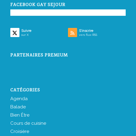
FACEBOOK GAY SEJOUR
Suivre
S’inscrire
sur X
vers flux RSS
PARTENAIRES PREMIUM
CATÉGORIES
Agenda
Balade
Bien Être
Cours de cuisine
Croisière