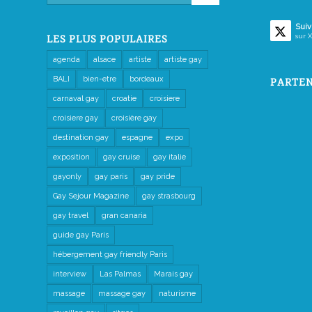
Suiv
sur X
LES PLUS POPULAIRES
agenda
alsace
artiste
artiste gay
BALI
bien-etre
bordeaux
PARTEN
carnaval gay
croatie
croisiere
croisiere gay
croisière gay
destination gay
espagne
expo
exposition
gay cruise
gay italie
gayonly
gay paris
gay pride
Gay Sejour Magazine
gay strasbourg
gay travel
gran canaria
guide gay Paris
hébergement gay friendly Paris
interview
Las Palmas
Marais gay
massage
massage gay
naturisme