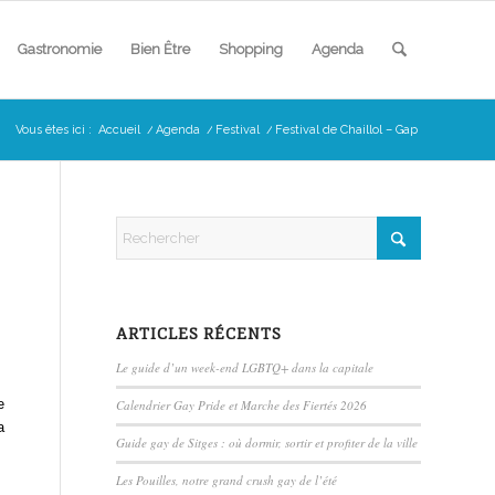
Gastronomie
Bien Être
Shopping
Agenda
Vous êtes ici :
Accueil
/
Agenda
/
Festival
/
Festival de Chaillol – Gap
ARTICLES RÉCENTS
Le guide d’un week-end LGBTQ+ dans la capitale
e
Calendrier Gay Pride et Marche des Fiertés 2026
a
Guide gay de Sitges : où dormir, sortir et profiter de la ville
Les Pouilles, notre grand crush gay de l’été