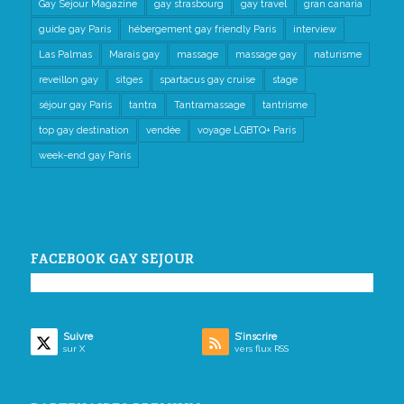
Gay Sejour Magazine
gay strasbourg
gay travel
gran canaria
guide gay Paris
hébergement gay friendly Paris
interview
Las Palmas
Marais gay
massage
massage gay
naturisme
reveillon gay
sitges
spartacus gay cruise
stage
séjour gay Paris
tantra
Tantramassage
tantrisme
top gay destination
vendée
voyage LGBTQ+ Paris
week-end gay Paris
FACEBOOK GAY SEJOUR
Suivre
S’inscrire
sur X
vers flux RSS