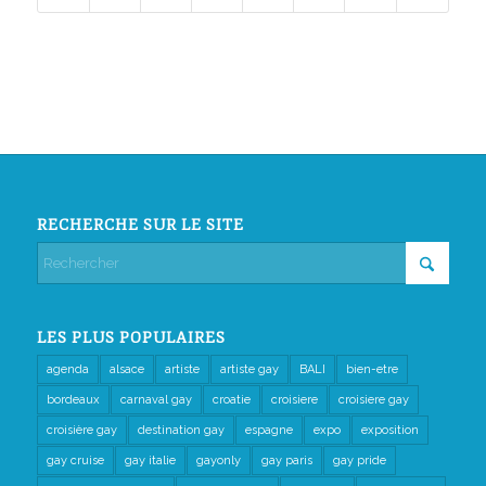
RECHERCHE SUR LE SITE
LES PLUS POPULAIRES
agenda
alsace
artiste
artiste gay
BALI
bien-etre
bordeaux
carnaval gay
croatie
croisiere
croisiere gay
croisière gay
destination gay
espagne
expo
exposition
gay cruise
gay italie
gayonly
gay paris
gay pride