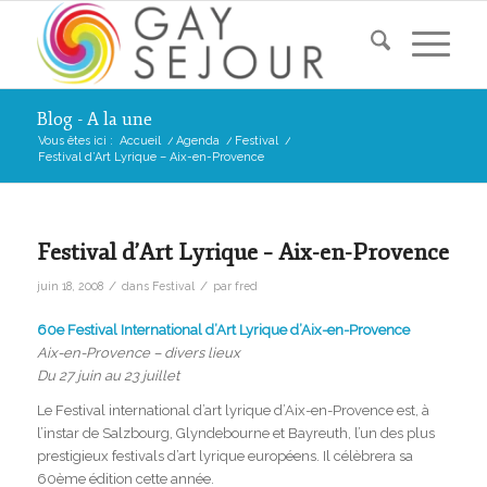
Blog - A la une
Vous êtes ici :
Accueil
/
Agenda
/
Festival
/
Festival d’Art Lyrique – Aix-en-Provence
Festival d’Art Lyrique – Aix-en-Provence
/
/
juin 18, 2008
dans
Festival
par
fred
60e Festival International d’Art Lyrique d’Aix-en-Provence
Aix-en-Provence – divers lieux
Du 27 juin au 23 juillet
Le Festival international d’art lyrique d’Aix-en-Provence est, à
l’instar de Salzbourg, Glyndebourne et Bayreuth, l’un des plus
prestigieux festivals d’art lyrique européens. Il célèbrera sa
60ème édition cette année.