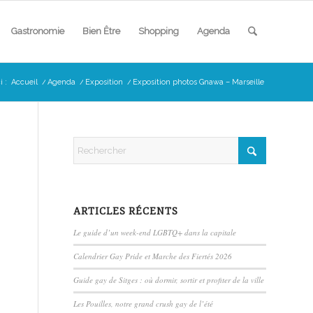
Gastronomie
Bien Être
Shopping
Agenda
i :
Accueil
/
Agenda
/
Exposition
/
Exposition photos Gnawa – Marseille
ARTICLES RÉCENTS
Le guide d’un week-end LGBTQ+ dans la capitale
Calendrier Gay Pride et Marche des Fiertés 2026
Guide gay de Sitges : où dormir, sortir et profiter de la ville
Les Pouilles, notre grand crush gay de l’été