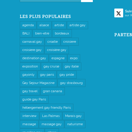
Suiv
sur X
LES PLUS POPULAIRES
agenda
alsace
artiste
artiste gay
BALI
bien-etre
bordeaux
PARTEN
carnaval gay
croatie
croisiere
croisiere gay
croisière gay
destination gay
espagne
expo
exposition
gay cruise
gay italie
gayonly
gay paris
gay pride
Gay Sejour Magazine
gay strasbourg
gay travel
gran canaria
guide gay Paris
hébergement gay friendly Paris
interview
Las Palmas
Marais gay
massage
massage gay
naturisme