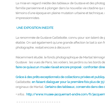
La mise en regard inédite des tableaux de Gustave et des photogra
famille parisienne et à plonger dans la nouvelle vie citadine qui s’
témoins d’une époque en pleine mutation urbaine et technique, mais
impressionnistes.
UNE EXPOSITION INEDITE
La renommée de Gustave Caillebotte, connu pour son talent de p
établie. On sait également qu’une grande affection le liait à son f
photographe, restait encore à découvrir.
Récemment étudié, le fonds photographique de Martial témoigne 
Gustave : les vues de Paris, les voiliers, les jardins ou les bords de
faire ce qu’aucun musée n’avait encore proposé : confronter di
Grâce à des prêts exceptionnels de collections privées et publiq
Caillebotte,
en faisant dialoguer pour la première fois plus de 35 
originaux de Martial.
Certains des tableaux, conservés dans des co
+ infos :
http://www.musee-jacquemart-andre.com/fr/jacquem
– – – – – – – – – – – – – – – – – – –