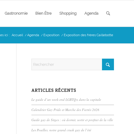
Gastronomie
Bien Être
Shopping
Agenda
es ici :
Accueil
/
Agenda
/
Exposition
/
Exposition des frères Caillebotte
ARTICLES RÉCENTS
Le guide d’un week-end LGBTQ+ dans la capitale
Calendrier Gay Pride et Marche des Fiertés 2026
Guide gay de Sitges : où dormir, sortir et profiter de la ville
Les Pouilles, notre grand crush gay de l’été