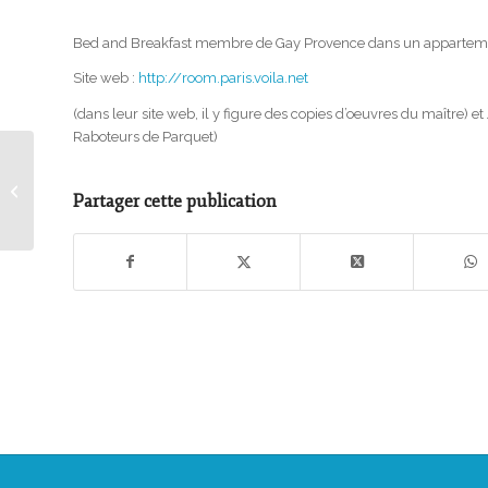
Bed and Breakfast membre de Gay Provence dans un appartement
Site web :
http://room.paris.voila.net
(dans leur site web, il y figure des copies d’oeuvres du maître) e
Raboteurs de Parquet)
Saint Valentin 100% gay au Vieux
Partager cette publication
Donjon (Bourgogne)