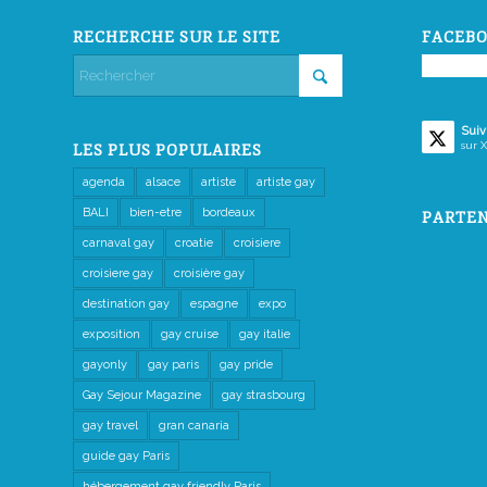
RECHERCHE SUR LE SITE
FACEBO
Suiv
sur X
LES PLUS POPULAIRES
agenda
alsace
artiste
artiste gay
BALI
bien-etre
bordeaux
PARTEN
carnaval gay
croatie
croisiere
croisiere gay
croisière gay
destination gay
espagne
expo
exposition
gay cruise
gay italie
gayonly
gay paris
gay pride
Gay Sejour Magazine
gay strasbourg
gay travel
gran canaria
guide gay Paris
hébergement gay friendly Paris