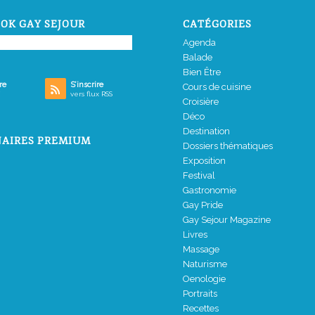
OK GAY SEJOUR
CATÉGORIES
Agenda
Balade
Bien Être
re
S’inscrire
Cours de cuisine
vers flux RSS
Croisière
Déco
Destination
AIRES PREMIUM
Dossiers thématiques
Exposition
Festival
Gastronomie
Gay Pride
Gay Sejour Magazine
Livres
Massage
Naturisme
Oenologie
Portraits
Recettes