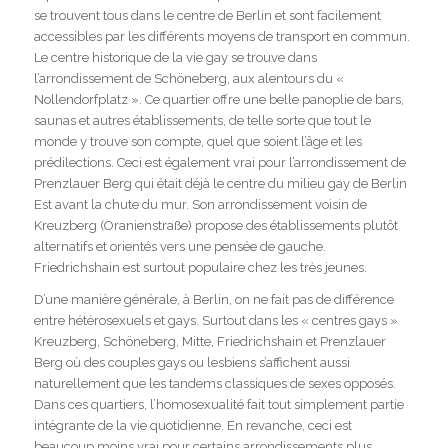
se trouvent tous dans le centre de Berlin et sont facilement
accessibles par les différents moyens de transport en commun.
Le centre historique de la vie gay se trouve dans
l’arrondissement de Schöneberg, aux alentours du «
Nollendorfplatz ». Ce quartier offre une belle panoplie de bars,
saunas et autres établissements, de telle sorte que tout le
monde y trouve son compte, quel que soient l’âge et les
prédilections. Ceci est également vrai pour l’arrondissement de
Prenzlauer Berg qui était déjà le centre du milieu gay de Berlin
Est avant la chute du mur. Son arrondissement voisin de
Kreuzberg (Oranienstraße) propose des établissements plutôt
alternatifs et orientés vers une pensée de gauche.
Friedrichshain est surtout populaire chez les très jeunes.
D’une manière générale, à Berlin, on ne fait pas de différence
entre hétérosexuels et gays. Surtout dans les « centres gays »
Kreuzberg, Schöneberg, Mitte, Friedrichshain et Prenzlauer
Berg où des couples gays ou lesbiens s’affichent aussi
naturellement que les tandems classiques de sexes opposés.
Dans ces quartiers, l’homosexualité fait tout simplement partie
intégrante de la vie quotidienne. En revanche, ceci est
beaucoup moins vrai pour certains arrondissements plus