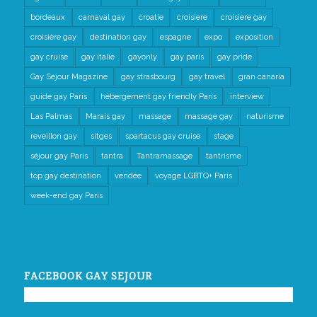
bordeaux
carnaval gay
croatie
croisiere
croisiere gay
croisière gay
destination gay
espagne
expo
exposition
gay cruise
gay italie
gayonly
gay paris
gay pride
Gay Sejour Magazine
gay strasbourg
gay travel
gran canaria
guide gay Paris
hébergement gay friendly Paris
interview
Las Palmas
Marais gay
massage
massage gay
naturisme
reveillon gay
sitges
spartacus gay cruise
stage
séjour gay Paris
tantra
Tantramassage
tantrisme
top gay destination
vendée
voyage LGBTQ+ Paris
week-end gay Paris
FACEBOOK GAY SEJOUR