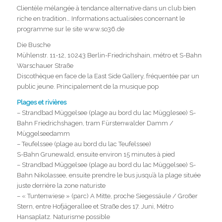
Clientèle mélangée à tendance alternative dans un club bien
riche en tradition… Informations actualisées concernant le
programme sur le site www.so36.de
Die Busche
Mühlenstr. 11-12, 10243 Berlin-Friedrichshain, métro et S-Bahn
Warschauer Straße
Discothèque en face de la East Side Gallery, fréquentée par un
public jeune. Principalement de la musique pop
Plages et rivières
– Strandbad Müggelsee (plage au bord du lac Mügglesee) S-
Bahn Friedrichshagen, tram Fürstenwalder Damm /
Müggelseedamm
– Teufelssee (plage au bord du lac Teufelssee)
S-Bahn Grunewald, ensuite environ 15 minutes à pied
– Strandbad Müggelsee (plage au bord du lac Müggelsee) S-
Bahn Nikolassee, ensuite prendre le bus jusqu’à la plage située
juste derrière la zone naturiste
– « Tuntenwiese » (parc) A Mitte, proche Siegessäule / Großer
Stern, entre Hofjägerallee et Straße des 17. Juni, Métro
Hansaplatz. Naturisme possible