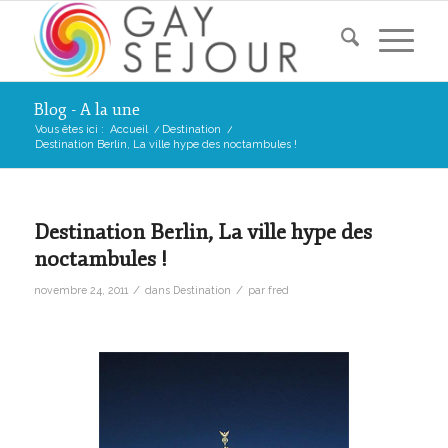
Blog - A la une
Vous êtes ici :
Accueil
/
Destination
/
Destination Berlin, La ville hype des noctambules !
Destination Berlin, La ville hype des
noctambules !
/
/
novembre 24, 2011
dans
Destination
par
fred