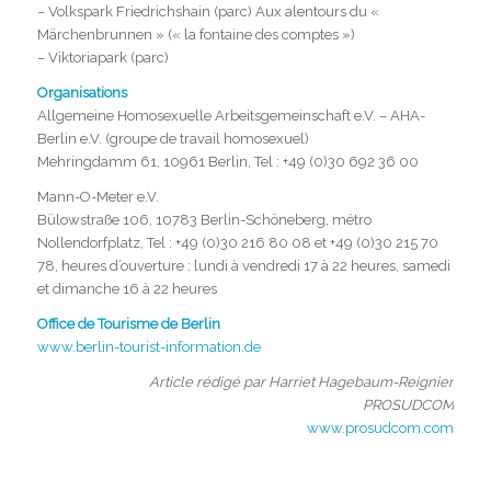
– Volkspark Friedrichshain (parc) Aux alentours du «
Märchenbrunnen » (« la fontaine des comptes »)
– Viktoriapark (parc)
Organisations
Allgemeine Homosexuelle Arbeitsgemeinschaft e.V. – AHA-
Berlin e.V. (groupe de travail homosexuel)
Mehringdamm 61, 10961 Berlin, Tel : +49 (0)30 692 36 00
Mann-O-Meter e.V.
Bülowstraße 106, 10783 Berlin-Schöneberg, métro
Nollendorfplatz, Tel : +49 (0)30 216 80 08 et +49 (0)30 215 70
78, heures d’ouverture : lundi à vendredi 17 à 22 heures, samedi
et dimanche 16 à 22 heures
Office de Tourisme de Berlin
www.berlin-tourist-information.de
Article rédigé par Harriet Hagebaum-Reignier
PROSUDCOM
www.prosudcom.com