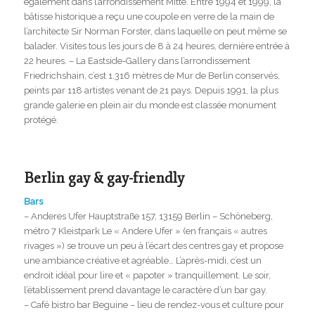
également dans l’arrondissement Mitte. Entre 1994 et 1999, la
bâtisse historique a reçu une coupole en verre de la main de
l’architecte Sir Norman Forster, dans laquelle on peut même se
balader. Visites tous les jours de 8 à 24 heures, dernière entrée à
22 heures. – La Eastside-Gallery dans l’arrondissement
Friedrichshain, c’est 1.316 mètres de Mur de Berlin conservés,
peints par 118 artistes venant de 21 pays. Depuis 1991, la plus
grande galerie en plein air du monde est classée monument
protégé.
Berlin gay & gay-friendly
Bars
– Anderes Ufer Hauptstraße 157, 13159 Berlin – Schöneberg,
métro 7 Kleistpark Le « Andere Ufer » (en français « autres
rivages ») se trouve un peu à l’écart des centres gay et propose
une ambiance créative et agréable… L’après-midi, c’est un
endroit idéal pour lire et « papoter » tranquillement. Le soir,
l’établissement prend davantage le caractère d’un bar gay.
– Café bistro bar Beguine – lieu de rendez-vous et culture pour