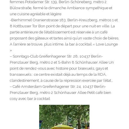
femmes Potsdamer Str. 139, Berlin-Schöneberg, métro 2
Bülowstraße, fermé le dimanche Ambiance sympathique et
une cuisine agréable et légère
-Bierhimmel Oranienstrasse 183, Berlin-Kreuzberg, métros 1 et
8 Kottbusser Tor Bon point de départ pour une nuit en ville. La
partie antérieure de l’établissement est réservée à un café
proposant des gâteaux et tartes ainsi qu’un vaste choix de bières.
A l’arrière se trouve, plus intime, la bar à cocktail « Love Lounge
»
– Sonntags-Club Greifenhagener Str. 28, 10437 Berlin-
Prenzlauer Berg, métro 2 et S-Bahn 8 Schönhauser Allee Un
point de rendez-vous avec histoire pour bisexuels, gays et
transsexuels : ce centre existait déjà au temps de la RDA,
clandestinement, à cause de la répression exercée par l’état…
– Café Amsterdam Greifenhagener Str. 24, 10437 Berlin-
Prenzlauer Berg, métro 2 Schönhauser Allee Petit café bien
cosy avec bar à cocktail