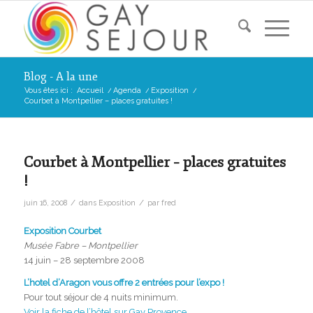
Blog - A la une
Vous êtes ici :
Accueil
/
Agenda
/
Exposition
/
Courbet à Montpellier – places gratuites !
Courbet à Montpellier – places gratuites
!
/
/
juin 16, 2008
dans
Exposition
par
fred
Exposition Courbet
Musée Fabre – Montpellier
14 juin – 28 septembre 2008
L’hotel d’Aragon vous offre 2 entrées pour l’expo !
Pour tout séjour de 4 nuits minimum.
Voir la fiche de l’hôtel sur Gay Provence