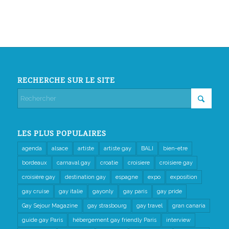
RECHERCHE SUR LE SITE
LES PLUS POPULAIRES
agenda
alsace
artiste
artiste gay
BALI
bien-etre
bordeaux
carnaval gay
croatie
croisiere
croisiere gay
croisière gay
destination gay
espagne
expo
exposition
gay cruise
gay italie
gayonly
gay paris
gay pride
Gay Sejour Magazine
gay strasbourg
gay travel
gran canaria
guide gay Paris
hébergement gay friendly Paris
interview