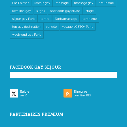
Las Palmas
Marais gay
massage
massage gay
naturisme
reveillon gay
sitges
spartacus gay cruise
stage
séjour gay Paris
tantra
Tantramassage
tantrisme
top gay destination
vendée
voyage LGBTQ+ Paris
week-end gay Paris
FACEBOOK GAY SEJOUR
Suivre
S’inscrire
sur X
vers flux RSS
PARTENAIRES PREMIUM