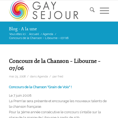
Blog - A la une
Vous êtes ici :
Accueil
/
Agenda
/
Concours de la Chanson – Libourne – 07/06
Concours de la Chanson – Libourne –
07/06
/
/
mai 25, 2008
dans
Agenda
par
fred
Concours de la Chanson "Grain de Voix" !
Le 7 juin 2008
La Prem’se sera présente et encourage les nouveaux talents de
la chanson française.
Pour la 3ème année consécutive le concours s’intalle sur la
place de la mairie de Libourne à partir de 19h.