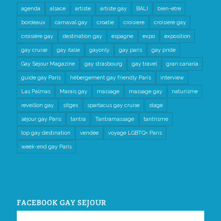
agenda
alsace
artiste
artiste gay
BALI
bien-etre
bordeaux
carnaval gay
croatie
croisiere
croisiere gay
croisière gay
destination gay
espagne
expo
exposition
gay cruise
gay italie
gayonly
gay paris
gay pride
Gay Sejour Magazine
gay strasbourg
gay travel
gran canaria
guide gay Paris
hébergement gay friendly Paris
interview
Las Palmas
Marais gay
massage
massage gay
naturisme
reveillon gay
sitges
spartacus gay cruise
stage
séjour gay Paris
tantra
Tantramassage
tantrisme
top gay destination
vendée
voyage LGBTQ+ Paris
week-end gay Paris
FACEBOOK GAY SEJOUR