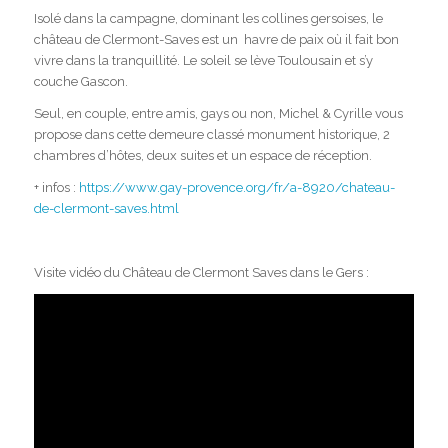
Isolé dans la campagne, dominant les collines gersoises, le
château de Clermont-Saves est un havre de paix où il fait bon
vivre dans la tranquillité. Le soleil se lève Toulousain et s’y
couche Gascon.
Seul, en couple, entre amis, gays ou non, Michel & Cyrille vous
propose dans cette demeure classé monument historique, 2
chambres d’hôtes, deux suites et un espace de réception.
+ infos :
https://www.gay-provence.org/fr/a-8920/chateau-
de-clermont-saves.html
Visite vidéo du Château de Clermont Saves dans le Gers :