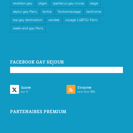
reveillon gay
sitges
spartacus gay cruise
stage
séjour gay Paris
tantra
Tantramassage
tantrisme
top gay destination
vendée
voyage LGBTQ+ Paris
week-end gay Paris
FACEBOOK GAY SEJOUR
Suivre
S’inscrire
sur X
vers flux RSS
PARTENAIRES PREMIUM