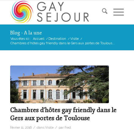
Blog - A la une
Vous êtes ici :
Accueil
/
Destination
/
Visite
/
Chambres d’hôtes gay friendly dans le Gers aux portes de Toulous...
Chambres d’hôtes gay friendly dans le
Gers aux portes de Toulouse
/
/
février 11, 2016
dans
Visite
par
fred