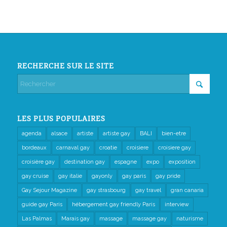
RECHERCHE SUR LE SITE
LES PLUS POPULAIRES
agenda
alsace
artiste
artiste gay
BALI
bien-etre
bordeaux
carnaval gay
croatie
croisiere
croisiere gay
croisière gay
destination gay
espagne
expo
exposition
gay cruise
gay italie
gayonly
gay paris
gay pride
Gay Sejour Magazine
gay strasbourg
gay travel
gran canaria
guide gay Paris
hébergement gay friendly Paris
interview
Las Palmas
Marais gay
massage
massage gay
naturisme