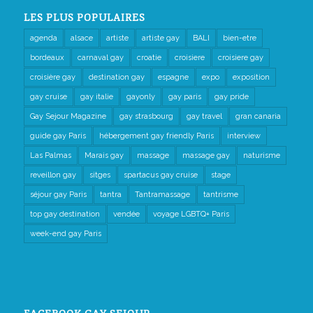
LES PLUS POPULAIRES
agenda
alsace
artiste
artiste gay
BALI
bien-etre
bordeaux
carnaval gay
croatie
croisiere
croisiere gay
croisière gay
destination gay
espagne
expo
exposition
gay cruise
gay italie
gayonly
gay paris
gay pride
Gay Sejour Magazine
gay strasbourg
gay travel
gran canaria
guide gay Paris
hébergement gay friendly Paris
interview
Las Palmas
Marais gay
massage
massage gay
naturisme
reveillon gay
sitges
spartacus gay cruise
stage
séjour gay Paris
tantra
Tantramassage
tantrisme
top gay destination
vendée
voyage LGBTQ+ Paris
week-end gay Paris