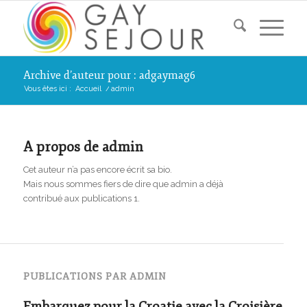
Archive d’auteur pour : adgaymag6
Vous êtes ici :
Accueil
/
admin
A propos de
admin
Cet auteur n’a pas encore écrit sa bio.
Mais nous sommes fiers de dire que
admin
a déjà
contribué aux publications 1.
PUBLICATIONS PAR ADMIN
Embarquez pour la Croatie avec la Croisière