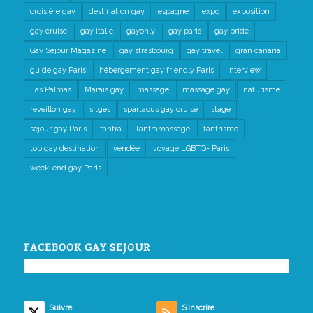
croisière gay
destination gay
espagne
expo
exposition
gay cruise
gay italie
gayonly
gay paris
gay pride
Gay Sejour Magazine
gay strasbourg
gay travel
gran canaria
guide gay Paris
hébergement gay friendly Paris
interview
Las Palmas
Marais gay
massage
massage gay
naturisme
reveillon gay
sitges
spartacus gay cruise
stage
séjour gay Paris
tantra
Tantramassage
tantrisme
top gay destination
vendée
voyage LGBTQ+ Paris
week-end gay Paris
FACEBOOK GAY SEJOUR
Suivre
S’inscrire