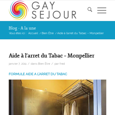
Blog - A la une
Vous êtes ici :
Accueil
/
Bien Être
/
Aide à l’arret du Tabac – Monpellier
Aide à l’arret du Tabac – Monpellier
/
/
janvier 7, 2011
dans
Bien Être
par
fred
FORMULE AIDE A L’ARRET DU TABAC