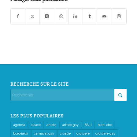
RECHERCHE SUR LE SITE
LES PLUS POPULAIRES
agenda
alsace
artiste
artiste gay
BALI
bien-etre
bordeaux
carnaval gay
croatie
croisiere
croisiere gay