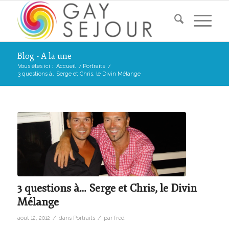
Blog - A la une
Vous êtes ici :
Accueil
/
Portraits
/
3 questions à… Serge et Chris, le Divin Mélange
3 questions à… Serge et Chris, le Divin
Mélange
/
/
août 12, 2012
dans
Portraits
par
fred