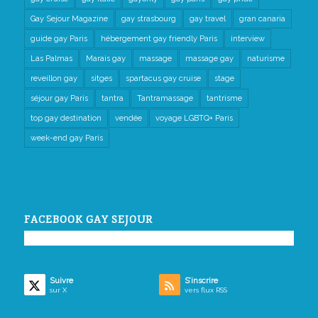
Gay Sejour Magazine
gay strasbourg
gay travel
gran canaria
guide gay Paris
hébergement gay friendly Paris
interview
Las Palmas
Marais gay
massage
massage gay
naturisme
reveillon gay
sitges
spartacus gay cruise
stage
séjour gay Paris
tantra
Tantramassage
tantrisme
top gay destination
vendée
voyage LGBTQ+ Paris
week-end gay Paris
FACEBOOK GAY SEJOUR
Suivre
S’inscrire
sur X
vers flux RSS