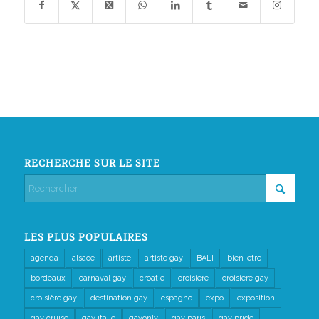
RECHERCHE SUR LE SITE
LES PLUS POPULAIRES
agenda
alsace
artiste
artiste gay
BALI
bien-etre
bordeaux
carnaval gay
croatie
croisiere
croisiere gay
croisière gay
destination gay
espagne
expo
exposition
gay cruise
gay italie
gayonly
gay paris
gay pride