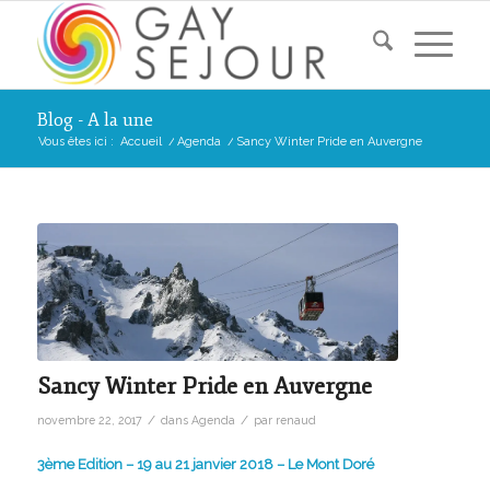
Blog - A la une
Vous êtes ici :
Accueil
/
Agenda
/
Sancy Winter Pride en Auvergne
Sancy Winter Pride en Auvergne
/
/
novembre 22, 2017
dans
Agenda
par
renaud
3ème Edition – 19 au 21 janvier 2018 – Le Mont Doré