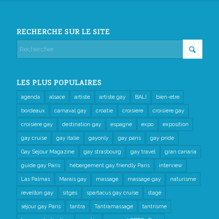
RECHERCHE SUR LE SITE
LES PLUS POPULAIRES
agenda
alsace
artiste
artiste gay
BALI
bien-etre
bordeaux
carnaval gay
croatie
croisiere
croisiere gay
croisière gay
destination gay
espagne
expo
exposition
gay cruise
gay italie
gayonly
gay paris
gay pride
Gay Sejour Magazine
gay strasbourg
gay travel
gran canaria
guide gay Paris
hébergement gay friendly Paris
interview
Las Palmas
Marais gay
massage
massage gay
naturisme
reveillon gay
sitges
spartacus gay cruise
stage
séjour gay Paris
tantra
Tantramassage
tantrisme