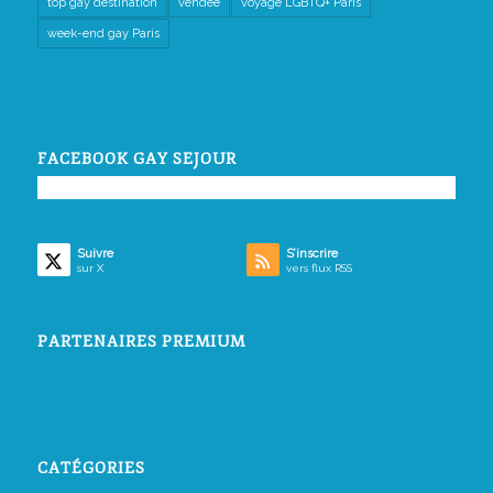
top gay destination
vendée
voyage LGBTQ+ Paris
week-end gay Paris
FACEBOOK GAY SEJOUR
Suivre
S’inscrire
sur X
vers flux RSS
PARTENAIRES PREMIUM
CATÉGORIES