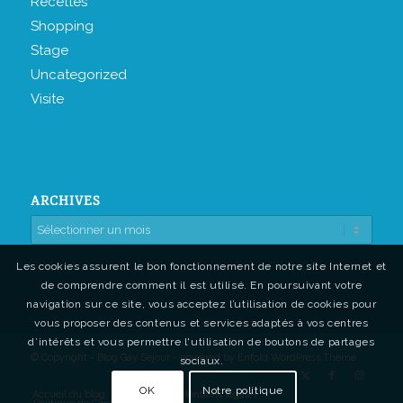
Recettes
Shopping
Stage
Uncategorized
Visite
ARCHIVES
Les cookies assurent le bon fonctionnement de notre site Internet et
de comprendre comment il est utilisé. En poursuivant votre
navigation sur ce site, vous acceptez l’utilisation de cookies pour
vous proposer des contenus et services adaptés à vos centres
d’intérêts et vous permettre l'utilisation de boutons de partages
© Copyright - Blog Gay Sejour -
powered by Enfold WordPress Theme
sociaux.
OK
Notre politique
Accueil du blog
Contact
Mentions légales