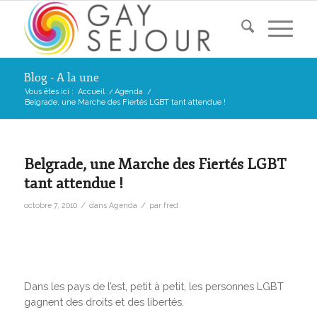
Blog - A la une
Vous êtes ici :
Accueil
/
Agenda
/
Belgrade, une Marche des Fiertés LGBT tant attendue !
Belgrade, une Marche des Fiertés LGBT
tant attendue !
/
/
octobre 7, 2010
dans
Agenda
par
fred
Dans les pays de l’est, petit à petit, les personnes LGBT
gagnent des droits et des libertés.