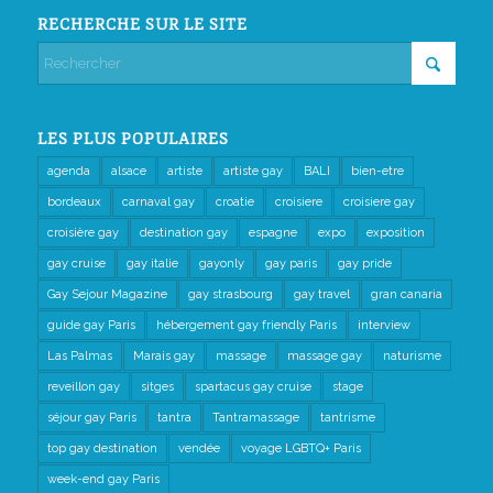
RECHERCHE SUR LE SITE
LES PLUS POPULAIRES
agenda
alsace
artiste
artiste gay
BALI
bien-etre
bordeaux
carnaval gay
croatie
croisiere
croisiere gay
croisière gay
destination gay
espagne
expo
exposition
gay cruise
gay italie
gayonly
gay paris
gay pride
Gay Sejour Magazine
gay strasbourg
gay travel
gran canaria
guide gay Paris
hébergement gay friendly Paris
interview
Las Palmas
Marais gay
massage
massage gay
naturisme
reveillon gay
sitges
spartacus gay cruise
stage
séjour gay Paris
tantra
Tantramassage
tantrisme
top gay destination
vendée
voyage LGBTQ+ Paris
week-end gay Paris