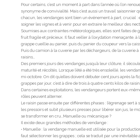
Pour certains, c’est un moment à part dans l’année où l’on renoue
synonyme de convivialité. Mais c’est aussi un travail saisonnier q
chacun, les vendanges sont bien un événement à part, crucial : 
soigner les vignes et à venir pour en extraire le meilleur des nect
Soumises aux contraintes météorologiques, elles sont faites de
fruit fragile et précieux. Il faut veiller à l’oxydation menaçante,
grappe cueillie au panier, puis du panier du coupeur vers la cais
Puis du camion à la cuverie par les déchargeurs, de la cuverie à
raisins…
Des premiers jours des vendanges jusqu’à leur clôture, il s’écoule
maturité et récoltés. Lorsque l’été a été très ensoleillé, les ve
mi-octobre. On dit qu’elles doivent débuter cent jours après la flor
grappes par jour, c’est à dire de trois à quatre cents kilos de rai
Dans certaines exploitations, les vendangeurs portent eux-mêmes
rôles peuvent alterner.
Le raisin passe ensuite par différentes phases : l’égrenage sert à
les pressoirs et subit plusieurs presses pour libérer son jus, le 
se transformer en cru…Manuelle ou mécanique ?
Il existe deux grandes méthodes de vendange :
• Manuelle : la vendange manuelle est utilisée pour la production
faut sélectionner les grappes ; cela se traduit par une inévitabl