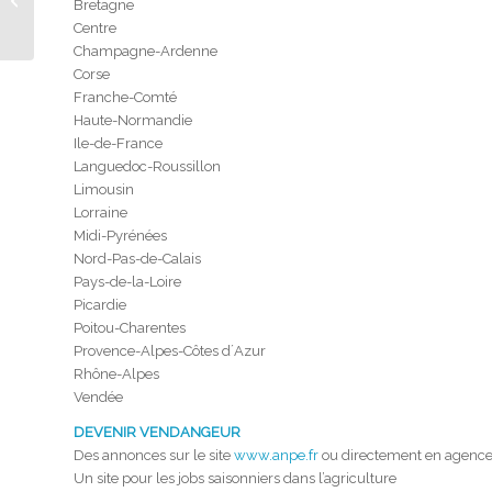
Bretagne
fêter la Gay Pride
Centre
Champagne-Ardenne
Corse
Franche-Comté
Haute-Normandie
Ile-de-France
Languedoc-Roussillon
Limousin
Lorraine
Midi-Pyrénées
Nord-Pas-de-Calais
Pays-de-la-Loire
Picardie
Poitou-Charentes
Provence-Alpes-Côtes dʼAzur
Rhône-Alpes
Vendée
DEVENIR VENDANGEUR
Des annonces sur le site
www.anpe.fr
ou directement en agence
Un site pour les jobs saisonniers dans l’agriculture