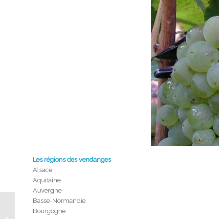
Les régions des vendanges
Alsace
Aquitaine
Auvergne
Basse-Normandie
Bourgogne
Bruxelles : des bus arc-en-ciel pour