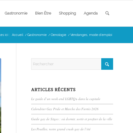
Gastronomie
Bien Être
Shopping
Agenda
es ici :
Accueil
/
Gastronomie
/
Oenologie
/
Vendanges, mode d’emploi
ARTICLES RÉCENTS
Le guide d’un week-end LGBTQ+ dans la capitale
Calendrier Gay Pride et Marche des Fiertés 2026
Guide gay de Sitges : où dormir, sortir et profiter de la ville
Les Pouilles, notre grand crush gay de l’été