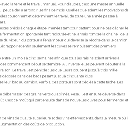
 avec la terre et le travail manuel. Pour d’autres, c’est une messe annuelle
ui peut aider à arrondir les fins de mois. Quelles que soient les motivations d
elles couronnent et déterminent le travail de toute une année passée à
ars.
 gestes précis à chaque étape, menées tambour battant pour ne pas gâcher l
 à la fermentation spontanée tant redoutée et ne jamais rompre la chaîne : de l
se du videur, du porteur à l’enjambeur qui déverse la récolte dans le camion
 l’égrappoir et enfin seulement les cuves se remplissent des premiers
 entre un mois à cinq semaines afin que tous les raisins soient arrivés à
ndanges commencent début septembre. A l’inverse, elles peuvent débuter à la
aison. Le travail est pénible : les cueilleurs coupent jusqu’à trois mille
sins déposés dans des bacs pesant jusqu’à cinquante kilos.
 leur bac au camion. Parfois, des porteurs sont dédiés à cette tâche. Les
 se débarrasser des grains verts ou abîmés. Pesé, il est ensuite déversé dans
moût. C’est ce moût qui part ensuite dans de nouvelles cuves pour fermenter e
 de vins de qualité supérieure et des vins effervescents, dans la mesure où i
e augmentation des coûts de production.