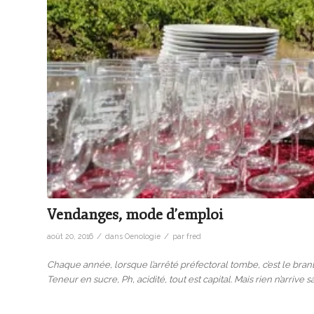
Vendanges, mode d’emploi
/
/
août 20, 2016
dans
Oenologie
par
fred
Chaque année, lorsque l’arrêté préfectoral tombe, c’est le branl
Teneur en sucre, Ph, acidité, tout est capital. Mais rien n’arriv