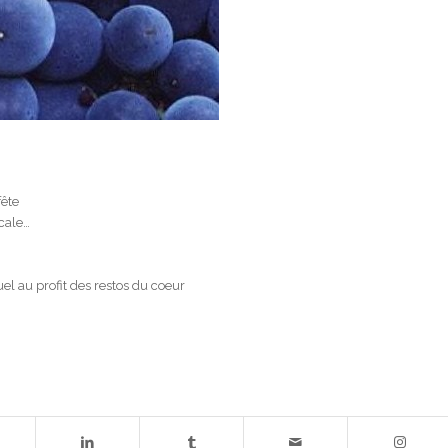
fête
icale…
l au profit des restos du coeur