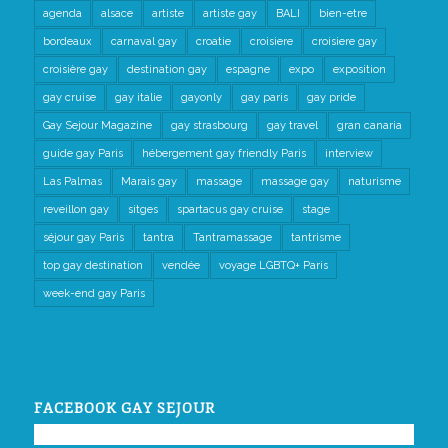
agenda
alsace
artiste
artiste gay
BALI
bien-etre
bordeaux
carnaval gay
croatie
croisiere
croisiere gay
croisière gay
destination gay
espagne
expo
exposition
gay cruise
gay italie
gayonly
gay paris
gay pride
Gay Sejour Magazine
gay strasbourg
gay travel
gran canaria
guide gay Paris
hébergement gay friendly Paris
interview
Las Palmas
Marais gay
massage
massage gay
naturisme
reveillon gay
sitges
spartacus gay cruise
stage
séjour gay Paris
tantra
Tantramassage
tantrisme
top gay destination
vendée
voyage LGBTQ+ Paris
week-end gay Paris
FACEBOOK GAY SEJOUR