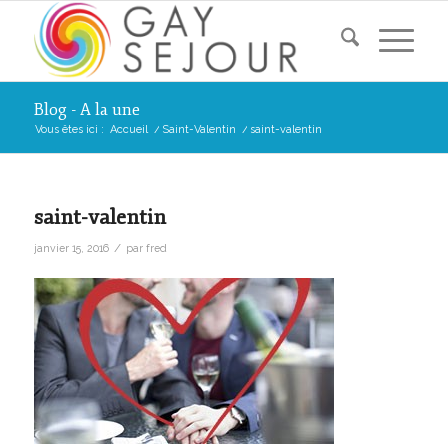
Blog - A la une
Vous êtes ici :
Accueil
/
Saint-Valentin
/
saint-valentin
saint-valentin
/
janvier 15, 2016
par
fred