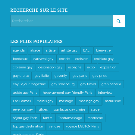
RECHERCHE SUR LE SITE
LES PLUS POPULAIRES
agenda
alsace
artiste
artiste gay
BALI
bien-etre
bordeaux
carnaval gay
croatie
croisiere
croisiere gay
croisière gay
destination gay
espagne
expo
exposition
gay cruise
gay italie
gayonly
gay paris
gay pride
Gay Sejour Magazine
gay strasbourg
gay travel
gran canaria
guide gay Paris
hébergement gay friendly Paris
interview
Las Palmas
Marais gay
massage
massage gay
naturisme
reveillon gay
sitges
spartacus gay cruise
stage
séjour gay Paris
tantra
Tantramassage
tantrisme
top gay destination
vendée
voyage LGBTQ+ Paris
week-end gay Paris