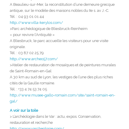
A Beaulieu-sur-Mer, la reconstitution d’une demeure grecque
antique, sur le modèle des maisons nobles du IIe s. av J.-C.
Tél. : 04 93 01 01 44
http://www.villa-kerylos.com/
>Parc archéologique de Bliesbruck-Reinheim
« pour revivre l’Antiquité »
A Bliesbruck, le parc accueille les visiteurs pour une visite
originale.
Tél. : 03 87 02 25 79
http://www.archeo57.com/
>Atelier de restauration de mosaïques et de peintures murales
de Saint-Romain-en-Gal
A 30 km au sud de Lyon, les vestiges de l’une des plus riches
cités de la Gaulle romaine.
Tél. : +33 4 74 53 74 05
http://www.musee-gallo-romain.com/site/saint-romain-en-
gal/
A voir sur la toile
> L’archéologie dans le Var : actu, expos. Conservation,
restauration et recherche
http://www.varcheologie.com/