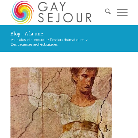
Blog - A la une
Vous êtes ici :
Accueil
/
Dossiers thématiques
/
Des vacances archéologiques