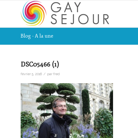
Blog - A la une
DSC05466 (1)
/
février 5, 2016
par
fred