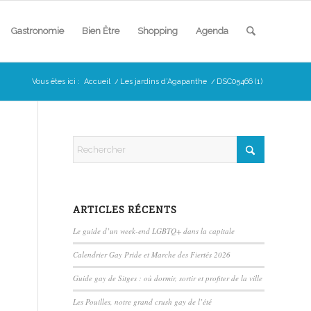
Gastronomie
Bien Être
Shopping
Agenda
Vous êtes ici :
Accueil
/
Les jardins d’Agapanthe
/
DSC05466 (1)
ARTICLES RÉCENTS
Le guide d’un week-end LGBTQ+ dans la capitale
Calendrier Gay Pride et Marche des Fiertés 2026
Guide gay de Sitges : où dormir, sortir et profiter de la ville
Les Pouilles, notre grand crush gay de l’été