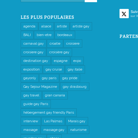
Suiv
sur X
LES PLUS POPULAIRES
agenda
alsace
artiste
artiste gay
BALI
bien-etre
bordeaux
PARTEN
carnaval gay
croatie
croisiere
croisiere gay
croisière gay
destination gay
espagne
expo
exposition
gay cruise
gay italie
gayonly
gay paris
gay pride
Gay Sejour Magazine
gay strasbourg
gay travel
gran canaria
guide gay Paris
hébergement gay friendly Paris
interview
Las Palmas
Marais gay
massage
massage gay
naturisme