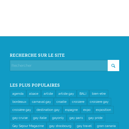
RECHERCHE SUR LE SITE
LES PLUS POPULAIRES
agenda
alsace
artiste
artiste gay
BALI
bien-etre
bordeaux
carnaval gay
croatie
croisiere
croisiere gay
croisière gay
destination gay
espagne
expo
exposition
gay cruise
gay italie
gayonly
gay paris
gay pride
Gay Sejour Magazine
gay strasbourg
gay travel
gran canaria