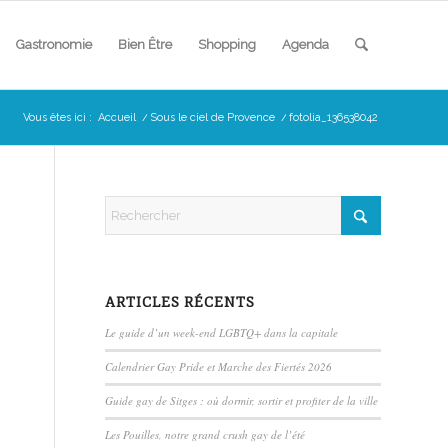
Gastronomie
Bien Être
Shopping
Agenda
Vous êtes ici :
Accueil
/
Sous le ciel de Provence
/
fotolia_136538042
ARTICLES RÉCENTS
Le guide d’un week-end LGBTQ+ dans la capitale
Calendrier Gay Pride et Marche des Fiertés 2026
Guide gay de Sitges : où dormir, sortir et profiter de la ville
Les Pouilles, notre grand crush gay de l’été