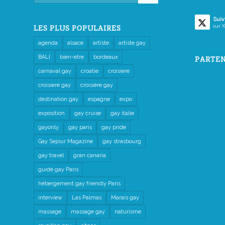
Suiv
sur X
LES PLUS POPULAIRES
agenda
alsace
artiste
artiste gay
BALI
bien-etre
bordeaux
PARTEN
carnaval gay
croatie
croisiere
croisiere gay
croisière gay
destination gay
espagne
expo
exposition
gay cruise
gay italie
gayonly
gay paris
gay pride
Gay Sejour Magazine
gay strasbourg
gay travel
gran canaria
guide gay Paris
hébergement gay friendly Paris
interview
Las Palmas
Marais gay
massage
massage gay
naturisme