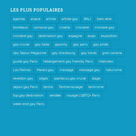
LES PLUS POPULAIRES
agenda
alsace
artiste
artiste gay
BALI
bien-etre
bordeaux
carnaval gay
croatie
croisiere
croisiere gay
croisière gay
destination gay
espagne
expo
exposition
gay cruise
gay italie
gayonly
gay paris
gay pride
Gay Sejour Magazine
gay strasbourg
gay travel
gran canaria
guide gay Paris
hébergement gay friendly Paris
interview
Las Palmas
Marais gay
massage
massage gay
naturisme
reveillon gay
sitges
spartacus gay cruise
stage
séjour gay Paris
tantra
Tantramassage
tantrisme
top gay destination
vendée
voyage LGBTQ+ Paris
week-end gay Paris