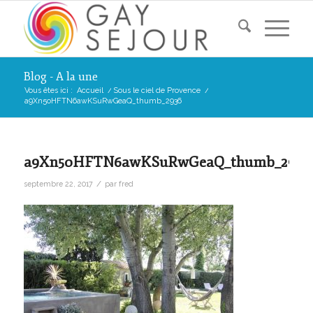
Blog - A la une
Vous êtes ici :
Accueil
/
Sous le ciel de Provence
/
a9Xn5oHFTN6awKSuRwGeaQ_thumb_2936
a9Xn5oHFTN6awKSuRwGeaQ_thumb_2936
/
septembre 22, 2017
par
fred