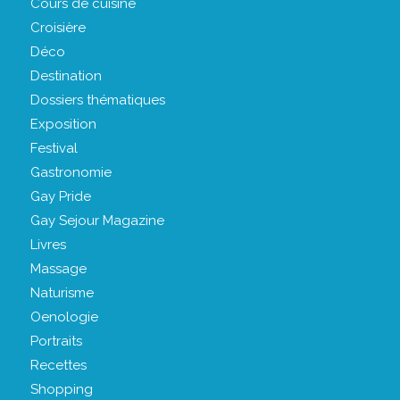
Cours de cuisine
Croisière
Déco
Destination
Dossiers thématiques
Exposition
Festival
Gastronomie
Gay Pride
Gay Sejour Magazine
Livres
Massage
Naturisme
Oenologie
Portraits
Recettes
Shopping