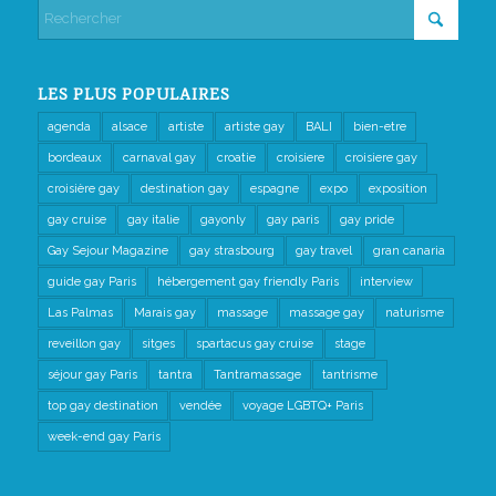
LES PLUS POPULAIRES
agenda
alsace
artiste
artiste gay
BALI
bien-etre
bordeaux
carnaval gay
croatie
croisiere
croisiere gay
croisière gay
destination gay
espagne
expo
exposition
gay cruise
gay italie
gayonly
gay paris
gay pride
Gay Sejour Magazine
gay strasbourg
gay travel
gran canaria
guide gay Paris
hébergement gay friendly Paris
interview
Las Palmas
Marais gay
massage
massage gay
naturisme
reveillon gay
sitges
spartacus gay cruise
stage
séjour gay Paris
tantra
Tantramassage
tantrisme
top gay destination
vendée
voyage LGBTQ+ Paris
week-end gay Paris