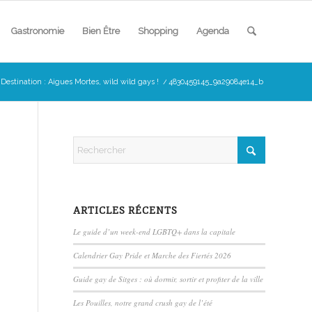
Gastronomie
Bien Être
Shopping
Agenda
Destination : Aigues Mortes, wild wild gays !
/
4830459145_9a29084e14_b
ARTICLES RÉCENTS
Le guide d’un week-end LGBTQ+ dans la capitale
Calendrier Gay Pride et Marche des Fiertés 2026
Guide gay de Sitges : où dormir, sortir et profiter de la ville
Les Pouilles, notre grand crush gay de l’été