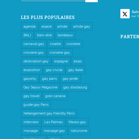
Suiv
sur X
LES PLUS POPULAIRES
agenda
alsace
artiste
artiste gay
BALI
bien-etre
bordeaux
PARTEN
carnaval gay
croatie
croisiere
croisiere gay
croisière gay
destination gay
espagne
expo
exposition
gay cruise
gay italie
gayonly
gay paris
gay pride
Gay Sejour Magazine
gay strasbourg
gay travel
gran canaria
guide gay Paris
hébergement gay friendly Paris
interview
Las Palmas
Marais gay
massage
massage gay
naturisme