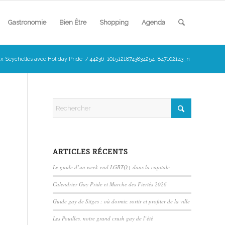
Gastronomie
Bien Être
Shopping
Agenda
ux Seychelles avec Holiday Pride
/
44236_10151218743834254_847102143_n
ARTICLES RÉCENTS
Le guide d’un week-end LGBTQ+ dans la capitale
Calendrier Gay Pride et Marche des Fiertés 2026
Guide gay de Sitges : où dormir, sortir et profiter de la ville
Les Pouilles, notre grand crush gay de l’été