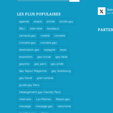
Suiv
sur X
LES PLUS POPULAIRES
agenda
alsace
artiste
artiste gay
BALI
bien-etre
bordeaux
PARTEN
carnaval gay
croatie
croisiere
croisiere gay
croisière gay
destination gay
espagne
expo
exposition
gay cruise
gay italie
gayonly
gay paris
gay pride
Gay Sejour Magazine
gay strasbourg
gay travel
gran canaria
guide gay Paris
hébergement gay friendly Paris
interview
Las Palmas
Marais gay
massage
massage gay
naturisme