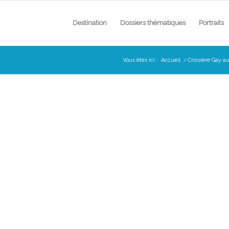
Destination
Dossiers thématiques
Portraits
Vous êtes ici :
Accueil
/
Croisière Gay a