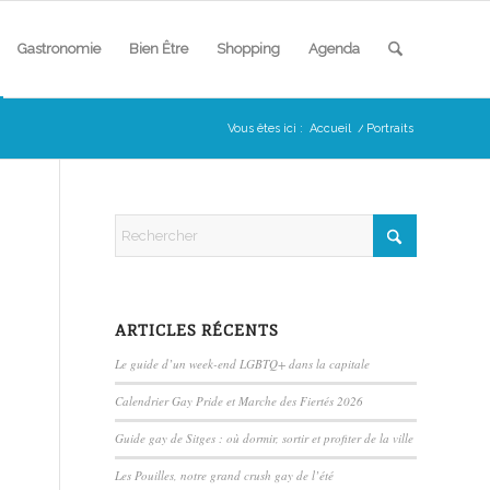
Gastronomie
Bien Être
Shopping
Agenda
Vous êtes ici :
Accueil
/
Portraits
ARTICLES RÉCENTS
Le guide d’un week-end LGBTQ+ dans la capitale
Calendrier Gay Pride et Marche des Fiertés 2026
Guide gay de Sitges : où dormir, sortir et profiter de la ville
Les Pouilles, notre grand crush gay de l’été