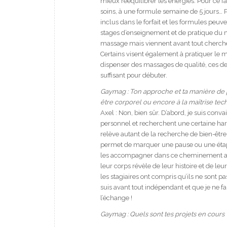
mieux rééquilibrer les énergies. Pour ce f
soins, à une formule semaine de 5 jours… P
inclus dans le forfait et les formules peu
stages d’enseignement et de pratique du m
massage mais viennent avant tout cherche
Certains visent également à pratiquer le 
dispenser des massages de qualité, ces der
suffisant pour débuter.
Gaymag : Ton approche et ta manière de p
être corporel ou encore à la maîtrise tec
Axel : Non, bien sûr. D’abord, je suis co
personnel et recherchent une certaine h
relève autant de la recherche de bien-êtr
permet de marquer une pause ou une étap
les accompagner dans ce cheminement au t
leur corps révèle de leur histoire et de l
les stagiaires ont compris qu’ils ne sont p
suis avant tout indépendant et que je ne fai
l’échange !
Gaymag : Quels sont tes projets en cours 