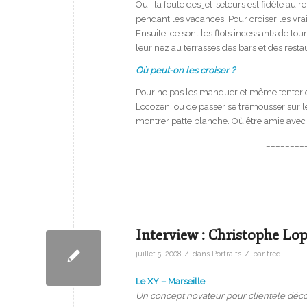
Oui, la foule des jet-seteurs est fidèle au
pendant les vacances. Pour croiser les vrais
Ensuite, ce sont les flots incessants de to
leur nez au terrasses des bars et des resta
Où peut-on les croiser ?
Pour ne pas les manquer et même tenter de 
Locozen, ou de passer se trémousser sur le 
montrer patte blanche. Où être amie avec 
________
Interview : Christophe Lop
/
/
juillet 5, 2008
dans
Portraits
par
fred
Le XY – Marseille
Un concept novateur pour clientèle dé