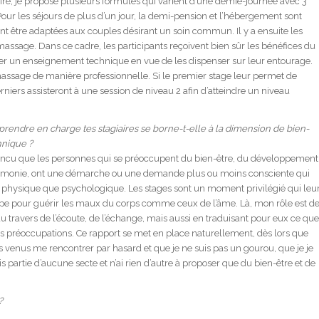
aire, je propose plusieurs formules qui varient d’une demie-journée avec 3
our les séjours de plus d’un jour, la demi-pension et l’hébergement sont
vent être adaptées aux couples désirant un soin commun. Il y a ensuite les
assage. Dans ce cadre, les participants reçoivent bien sûr les bénéfices du
r un enseignement technique en vue de les dispenser sur leur entourage.
massage de manière professionnelle. Si le premier stage leur permet de
niers assisteront à une session de niveau 2 afin d’atteindre un niveau
rendre en charge tes stagiaires se borne-t-elle à la dimension de bien-
hnique ?
nvaincu que les personnes qui se préoccupent du bien-être, du développement
armonie, ont une démarche ou une demande plus ou moins consciente qui
e physique que psychologique. Les stages sont un moment privilégié qui leu
e pour guérir les maux du corps comme ceux de l’âme. Là, mon rôle est d
ravers de l’écoute, de l’échange, mais aussi en traduisant pour eux ce que
eurs préoccupations. Ce rapport se met en place naturellement, dès lors que
as venus me rencontrer par hasard et que je ne suis pas un gourou, que je je
s partie d’aucune secte et n’ai rien d’autre à proposer que du bien-être et de
?