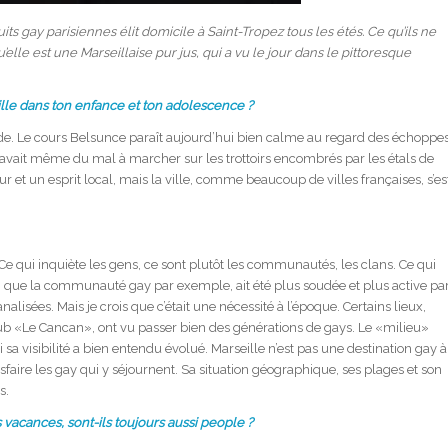
uits gay parisiennes élit domicile à Saint-Tropez tous les étés. Ce qu’ils ne
elle est une Marseillaise pur jus, qui a vu le jour dans le pittoresque
ille dans ton enfance et ton adolescence ?
de. Le cours Belsunce paraît aujourd’hui bien calme au regard des échoppe
n avait même du mal à marcher sur les trottoirs encombrés par les étals de
ur et un esprit local, mais la ville, comme beaucoup de villes françaises, s’es
e qui inquiète les gens, ce sont plutôt les communautés, les clans. Ce qui
i, que la communauté gay par exemple, ait été plus soudée et plus active pa
nalisées. Mais je crois que c’était une nécessité à l’époque. Certains lieux,
b «Le Cancan», ont vu passer bien des générations de gays. Le «milieu»
a visibilité a bien entendu évolué. Marseille n’est pas une destination gay à
sfaire les gay qui y séjournent. Sa situation géographique, ses plages et son
s.
 vacances, sont-ils toujours aussi people ?