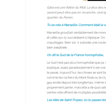
Galia est une fidèle du Midi. La diva des n
savent peut-être pas en revanche, c’est qu’
quartier du Panier…
Tu es née à Marseille. Comment était la v
Marseille grouillait véritablement de mon
et cafés qui s’y succédaient à l’époque. O
coquillages. Bien sûr, il subsiste une coule
bien aseptisée.
On dit le Sud de la France homophobe…
Le Sud n’est pas plus homophobe que ça. C
explique, assez paradoxalement il est vra
le passé. Aujourd’hui, les choses se sont ba
comme les rochers du Mont Rose ou le clu
gay existe depuis très longtemps, même si s
proprement parler, mais elle a de quoi sati
centre-ville offrent de multiples possibilité
Les étés de Saint-Tropez, où tu passes tes