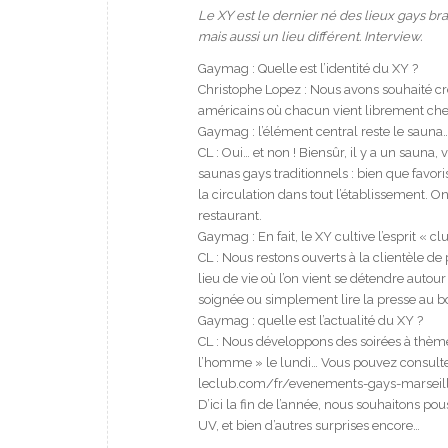
Le XY est le dernier né des lieux gays br
mais aussi un lieu différent. Interview.
Gaymag : Quelle est l’identité du XY ?
Christophe Lopez : Nous avons souhaité cr
américains où chacun vient librement cher
Gaymag : l’élément central reste le sauna
CL : Oui… et non ! Biensûr, il y a un sauna
saunas gays traditionnels : bien que favor
la circulation dans tout l’établissement. O
restaurant.
Gaymag : En fait, le XY cultive l’esprit « cl
CL : Nous restons ouverts à la clientèle 
lieu de vie où l’on vient se détendre autou
soignée ou simplement lire la presse au bo
Gaymag : quelle est l’actualité du XY ?
CL : Nous développons des soirées à thème
l’homme » le lundi… Vous pouvez consulte
leclub.com/fr/evenements-gays-marseil
D’ici la fin de l’année, nous souhaitons po
UV, et bien d’autres surprises encore…