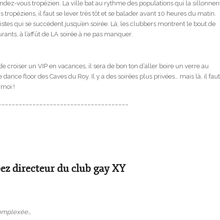
 rendez-vous tropézien. La ville bat au rythme des populations qui la sillonnen
 tropéziens, il faut se lever très tôt et se balader avant 10 heures du matin.
uristes qui se succèdent jusqu’en soirée. Là, les clubbers montrent le bout de
urants, à l’affût de LA soirée à ne pas manquer.
croiser un VIP en vacances, il sera de bon ton d’aller boire un verre au
dance floor des Caves du Roy. Il y a des soirées plus privées… mais là, il faut
moi !
______________________________________
ez directeur du club gay XY
complexée…