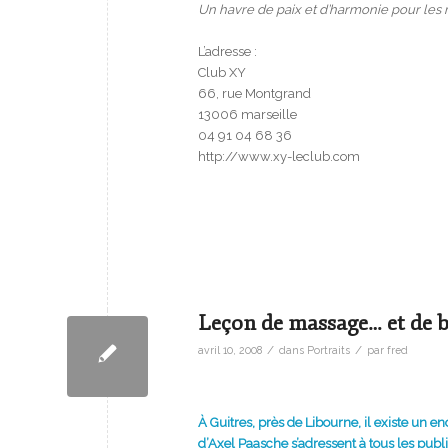
Un havre de paix et d’harmonie pour les r
L’adresse :
Club XY
66, rue Montgrand
13006 marseille
04 91 04 68 36
http://www.xy-leclub.com
Leçon de massage… et de bi
/
/
avril 10, 2008
dans
Portraits
par
fred
À Guitres, près de Libourne, il existe un e
d’Axel Paasche s’adressent à tous les publ