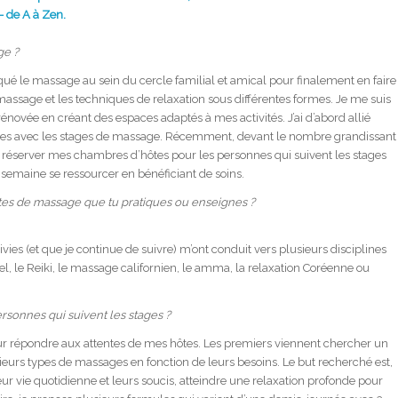
 de A à Zen.
ge ?
ué le massage au sein du cercle familial et amical pour finalement en faire
massage et les techniques de relaxation sous différentes formes. Je me suis
 rénovée en créant des espaces adaptés à mes activités. J’ai d’abord allié
nelles avec les stages de massage. Récemment, devant le nombre grandissant
 réserver mes chambres d’hôtes pour les personnes qui suivent les stages
semaine se ressourcer en bénéficiant de soins.
rtes de massage que tu pratiques ou enseignes ?
uivies (et que je continue de suivre) m’ont conduit vers plusieurs disciplines
el, le Reiki, le massage californien, le amma, la relaxation Coréenne ou
rsonnes qui suivent les stages ?
ur répondre aux attentes de mes hôtes. Les premiers viennent chercher un
sieurs types de massages en fonction de leurs besoins. Le but recherché est,
leur vie quotidienne et leurs soucis, atteindre une relaxation profonde pour