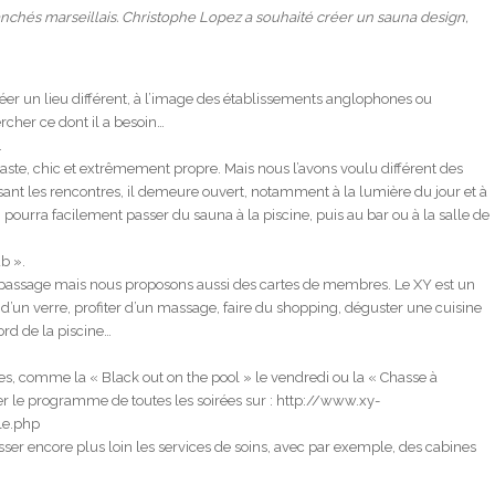
anchés marseillais. Christophe Lopez a souhaité créer un sauna design,
éer un lieu différent, à l’image des établissements anglophones ou
cher ce dont il a besoin…
…
, vaste, chic et extrêmement propre. Mais nous l’avons voulu différent des
isant les rencontres, il demeure ouvert, notamment à la lumière du jour et à
n pourra facilement passer du sauna à la piscine, puis au bar ou à la salle de
ub ».
de passage mais nous proposons aussi des cartes de membres. Le XY est un
r d’un verre, profiter d’un massage, faire du shopping, déguster une cuisine
rd de la piscine…
s, comme la « Black out on the pool » le vendredi ou la « Chasse à
r le programme de toutes les soirées sur : http://www.xy-
le.php
usser encore plus loin les services de soins, avec par exemple, des cabines