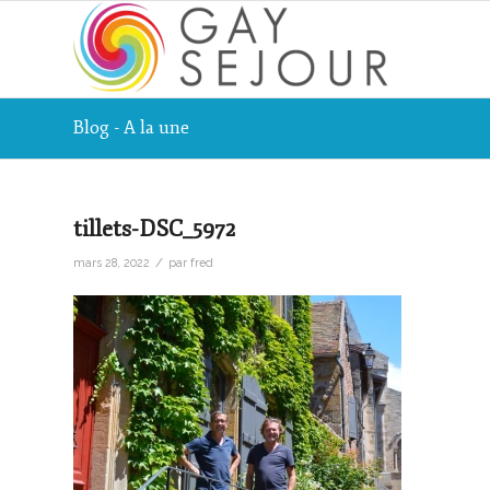
Blog - A la une
tillets-DSC_5972
/
mars 28, 2022
par
fred