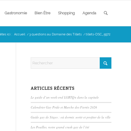
Gastronomie
Bien Être
Shopping
Agenda
êtes ici :
Accueil
/
3 questions au Domaine des Tillets
/
tillets-DSC_5972
ARTICLES RÉCENTS
Le guide d’un week-end LGBTQ+ dans la capitale
Calendrier Gay Pride et Marche des Fiertés 2026
Guide gay de Sitges : où dormir, sortir et profiter de la ville
Les Pouilles, notre grand crush gay de l’été