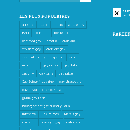
Suiv
sur X
LES PLUS POPULAIRES
agenda
alsace
artiste
artiste gay
BALI
bien-etre
bordeaux
PARTEN
carnaval gay
croatie
croisiere
croisiere gay
croisière gay
destination gay
espagne
expo
exposition
gay cruise
gay italie
gayonly
gay paris
gay pride
Gay Sejour Magazine
gay strasbourg
gay travel
gran canaria
guide gay Paris
hébergement gay friendly Paris
interview
Las Palmas
Marais gay
massage
massage gay
naturisme