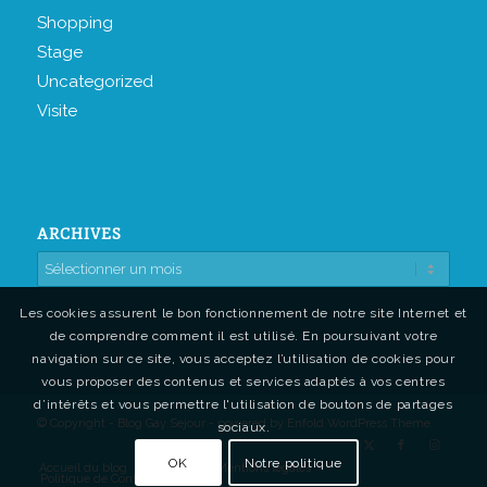
Shopping
Stage
Uncategorized
Visite
ARCHIVES
Les cookies assurent le bon fonctionnement de notre site Internet et
de comprendre comment il est utilisé. En poursuivant votre
navigation sur ce site, vous acceptez l’utilisation de cookies pour
vous proposer des contenus et services adaptés à vos centres
d’intérêts et vous permettre l'utilisation de boutons de partages
© Copyright - Blog Gay Sejour -
powered by Enfold WordPress Theme
sociaux.
OK
Notre politique
Accueil du blog
Contact
Mentions légales
Politique de Confidentialité