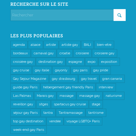
RECHERCHE SUR LE SITE
LES PLUS POPULAIRES
agenda
alsace
artiste
artiste gay
BALI
bien-etre
bordeaux
carnaval gay
croatie
croisiere
croisiere gay
croisière gay
destination gay
espagne
expo
exposition
gay cruise
gay italie
gayonly
gay paris
gay pride
Gay Sejour Magazine
gay strasbourg
gay travel
gran canaria
guide gay Paris
hébergement gay friendly Paris
interview
Las Palmas
Marais gay
massage
massage gay
naturisme
reveillon gay
sitges
spartacus gay cruise
stage
séjour gay Paris
tantra
Tantramassage
tantrisme
top gay destination
vendée
voyage LGBTQ+ Paris
week-end gay Paris