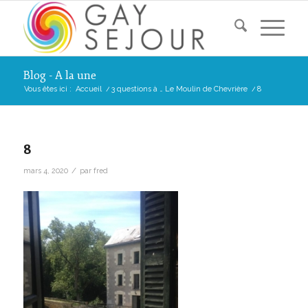
Blog - A la une
Vous êtes ici :
Accueil
/
3 questions à … Le Moulin de Chevrière
/
8
8
/
mars 4, 2020
par
fred