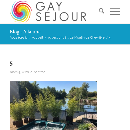
Blog - A la une
Vous êtes ici :
Accueil
/
3 questions à … Le Moulin de Chevrière
/
5
5
/
mars 4, 2020
par
fred