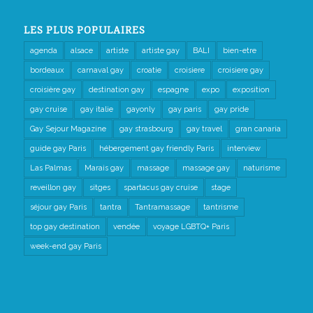
LES PLUS POPULAIRES
agenda
alsace
artiste
artiste gay
BALI
bien-etre
bordeaux
carnaval gay
croatie
croisiere
croisiere gay
croisière gay
destination gay
espagne
expo
exposition
gay cruise
gay italie
gayonly
gay paris
gay pride
Gay Sejour Magazine
gay strasbourg
gay travel
gran canaria
guide gay Paris
hébergement gay friendly Paris
interview
Las Palmas
Marais gay
massage
massage gay
naturisme
reveillon gay
sitges
spartacus gay cruise
stage
séjour gay Paris
tantra
Tantramassage
tantrisme
top gay destination
vendée
voyage LGBTQ+ Paris
week-end gay Paris