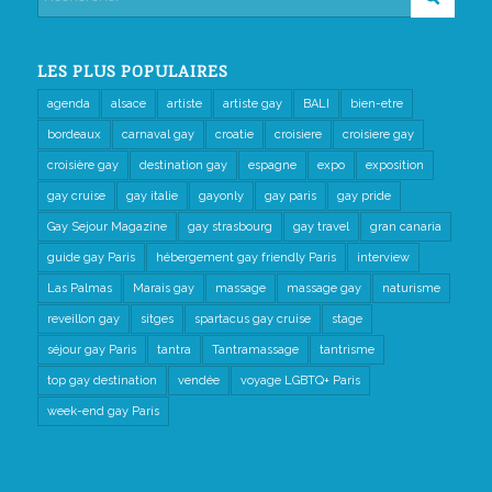
LES PLUS POPULAIRES
agenda
alsace
artiste
artiste gay
BALI
bien-etre
bordeaux
carnaval gay
croatie
croisiere
croisiere gay
croisière gay
destination gay
espagne
expo
exposition
gay cruise
gay italie
gayonly
gay paris
gay pride
Gay Sejour Magazine
gay strasbourg
gay travel
gran canaria
guide gay Paris
hébergement gay friendly Paris
interview
Las Palmas
Marais gay
massage
massage gay
naturisme
reveillon gay
sitges
spartacus gay cruise
stage
séjour gay Paris
tantra
Tantramassage
tantrisme
top gay destination
vendée
voyage LGBTQ+ Paris
week-end gay Paris