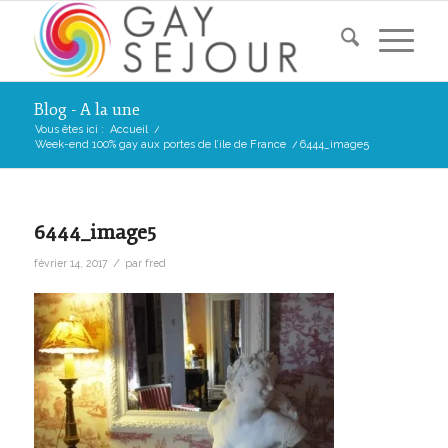
Blog - A la une
Vous êtes ici :
Accueil
/
Week-end 100% gay aux portes de l’ile de France
/
6444_image5
6444_image5
/
février 14, 2017
par
fred