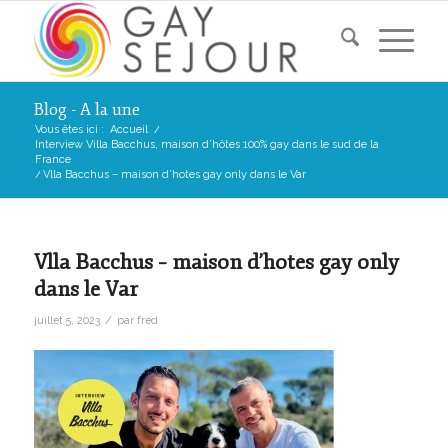
Blog - A la une
Vous êtes ici :
Accueil
/
Interview Villa Bacchus, maison d’hôtes 100% gay dans le sud de la
France
/
Vlla Bacchus – maison d’hotes gay only dans le Var
Vlla Bacchus – maison d’hotes gay only
dans le Var
/
juillet 5, 2023
par
fred