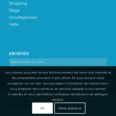
Shopping
Stage
Uncategorized
Visite
ARCHIVES
Les cookies assurent le bon fonctionnement de notre site Internet et
de comprendre comment il est utilisé. En poursuivant votre
navigation sur ce site, vous acceptez l’utilisation de cookies pour
vous proposer des contenus et services adaptés à vos centres
d’intérêts et vous permettre l'utilisation de boutons de partages
© Copyright - Blog Gay Sejour -
powered by Enfold WordPress Theme
sociaux.
OK
Notre politique
Accueil du blog
Contact
Mentions légales
Politique de Confidentialité