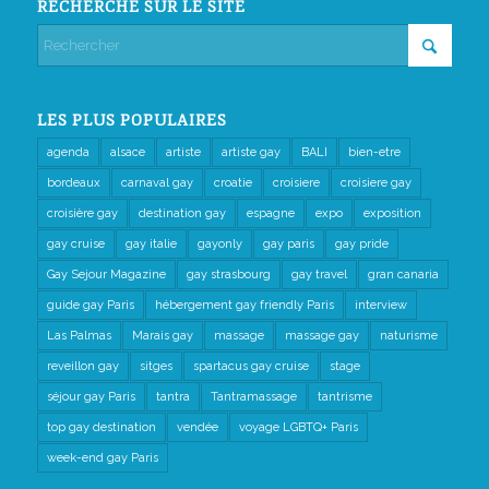
RECHERCHE SUR LE SITE
LES PLUS POPULAIRES
agenda
alsace
artiste
artiste gay
BALI
bien-etre
bordeaux
carnaval gay
croatie
croisiere
croisiere gay
croisière gay
destination gay
espagne
expo
exposition
gay cruise
gay italie
gayonly
gay paris
gay pride
Gay Sejour Magazine
gay strasbourg
gay travel
gran canaria
guide gay Paris
hébergement gay friendly Paris
interview
Las Palmas
Marais gay
massage
massage gay
naturisme
reveillon gay
sitges
spartacus gay cruise
stage
séjour gay Paris
tantra
Tantramassage
tantrisme
top gay destination
vendée
voyage LGBTQ+ Paris
week-end gay Paris