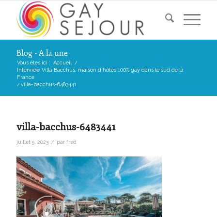
Blog - A la une
Vous êtes ici :
Accueil
/
Interview Villa Bacchus, maison d’hôtes 100% gay dans le sud de la
France
/
villa-bacchus-6483441
villa-bacchus-6483441
/
juillet 5, 2023
par
fred