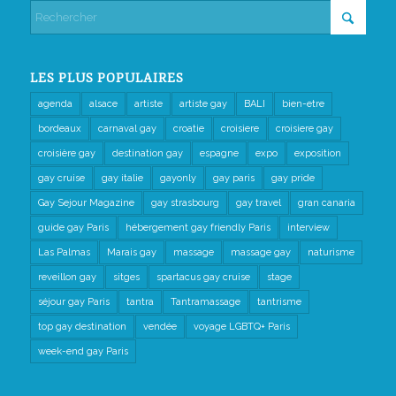
LES PLUS POPULAIRES
agenda
alsace
artiste
artiste gay
BALI
bien-etre
bordeaux
carnaval gay
croatie
croisiere
croisiere gay
croisière gay
destination gay
espagne
expo
exposition
gay cruise
gay italie
gayonly
gay paris
gay pride
Gay Sejour Magazine
gay strasbourg
gay travel
gran canaria
guide gay Paris
hébergement gay friendly Paris
interview
Las Palmas
Marais gay
massage
massage gay
naturisme
reveillon gay
sitges
spartacus gay cruise
stage
séjour gay Paris
tantra
Tantramassage
tantrisme
top gay destination
vendée
voyage LGBTQ+ Paris
week-end gay Paris