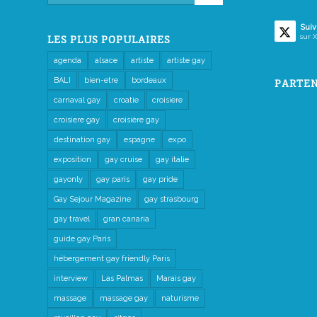
Suiv
sur X
LES PLUS POPULAIRES
agenda
alsace
artiste
artiste gay
BALI
bien-etre
bordeaux
PARTEN
carnaval gay
croatie
croisiere
croisiere gay
croisière gay
destination gay
espagne
expo
exposition
gay cruise
gay italie
gayonly
gay paris
gay pride
Gay Sejour Magazine
gay strasbourg
gay travel
gran canaria
guide gay Paris
hébergement gay friendly Paris
interview
Las Palmas
Marais gay
massage
massage gay
naturisme