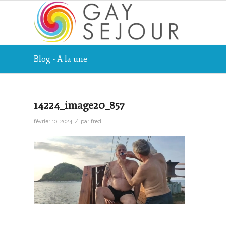
Blog - A la une
14224_image20_857
/
février 10, 2024
par
fred