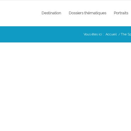
Destination
Dossiers thématiques
Portraits
Vous êtes ici :
Accueil
/
The Sp