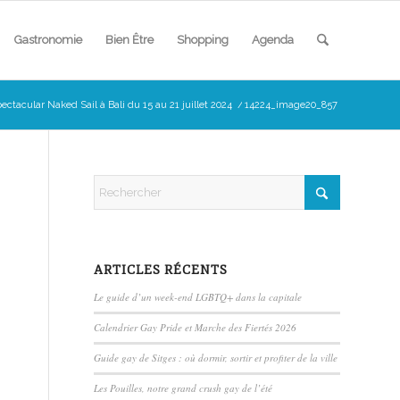
Gastronomie
Bien Être
Shopping
Agenda
ectacular Naked Sail à Bali du 15 au 21 juillet 2024
/
14224_image20_857
ARTICLES RÉCENTS
Le guide d’un week-end LGBTQ+ dans la capitale
Calendrier Gay Pride et Marche des Fiertés 2026
Guide gay de Sitges : où dormir, sortir et profiter de la ville
Les Pouilles, notre grand crush gay de l’été