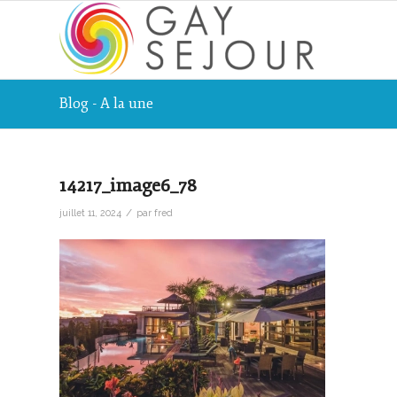
Blog - A la une
14217_image6_78
/
juillet 11, 2024
par
fred