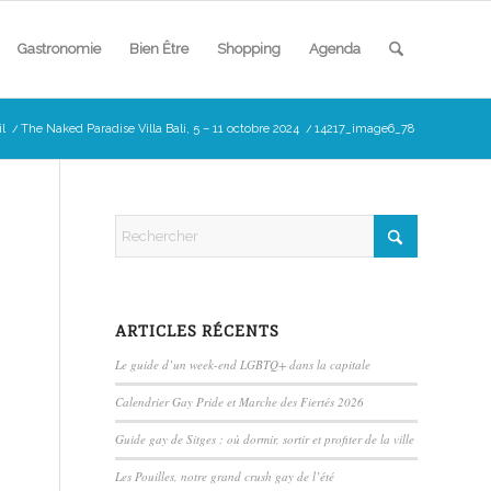
Gastronomie
Bien Être
Shopping
Agenda
l
/
The Naked Paradise Villa Bali, 5 – 11 octobre 2024
/
14217_image6_78
ARTICLES RÉCENTS
Le guide d’un week-end LGBTQ+ dans la capitale
Calendrier Gay Pride et Marche des Fiertés 2026
Guide gay de Sitges : où dormir, sortir et profiter de la ville
Les Pouilles, notre grand crush gay de l’été