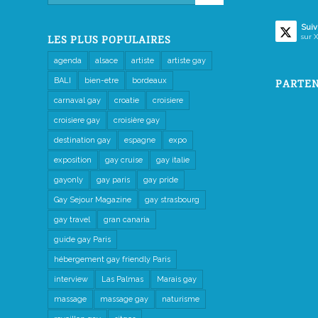
Suiv
sur X
LES PLUS POPULAIRES
agenda
alsace
artiste
artiste gay
BALI
bien-etre
bordeaux
PARTEN
carnaval gay
croatie
croisiere
croisiere gay
croisière gay
destination gay
espagne
expo
exposition
gay cruise
gay italie
gayonly
gay paris
gay pride
Gay Sejour Magazine
gay strasbourg
gay travel
gran canaria
guide gay Paris
hébergement gay friendly Paris
interview
Las Palmas
Marais gay
massage
massage gay
naturisme