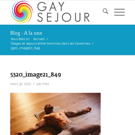
Blog - A la une
Vous êtes ici :
Accueil
/
Stages et sejours entre hommes dans les Cevennes
/
5320_image21_849
5320_image21_849
/
mars 30, 2022
par
fred