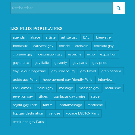
LES PLUS POPULAIRES
agenda
alsace
artiste
artiste gay
BALI
bien-etre
bordeaux
carnaval gay
croatie
croisiere
croisiere gay
croisière gay
destination gay
espagne
expo
exposition
gay cruise
gay italie
gayonly
gay paris
gay pride
Gay Sejour Magazine
gay strasbourg
gay travel
gran canaria
guide gay Paris
hébergement gay friendly Paris
interview
Las Palmas
Marais gay
massage
massage gay
naturisme
reveillon gay
sitges
spartacus gay cruise
stage
séjour gay Paris
tantra
Tantramassage
tantrisme
top gay destination
vendée
voyage LGBTQ+ Paris
week-end gay Paris