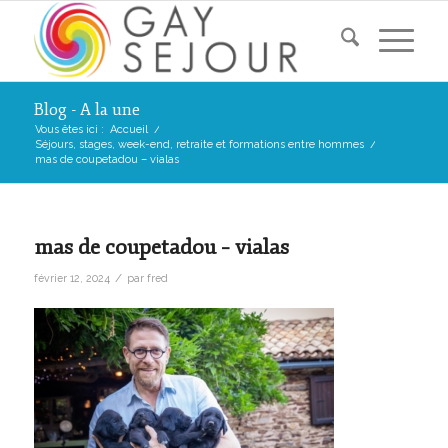
Blog - A la une
Vous êtes ici :
Accueil
/
Séjours, stages, week-end, retraite et formations entre hommes
/
mas de coupetadou – vialas
mas de coupetadou – vialas
/
février 12, 2024
par
fred