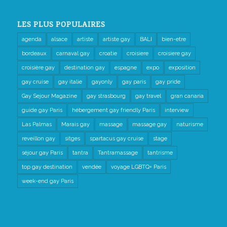
LES PLUS POPULAIRES
agenda
alsace
artiste
artiste gay
BALI
bien-etre
bordeaux
carnaval gay
croatie
croisiere
croisiere gay
croisière gay
destination gay
espagne
expo
exposition
gay cruise
gay italie
gayonly
gay paris
gay pride
Gay Sejour Magazine
gay strasbourg
gay travel
gran canaria
guide gay Paris
hébergement gay friendly Paris
interview
Las Palmas
Marais gay
massage
massage gay
naturisme
reveillon gay
sitges
spartacus gay cruise
stage
séjour gay Paris
tantra
Tantramassage
tantrisme
top gay destination
vendée
voyage LGBTQ+ Paris
week-end gay Paris