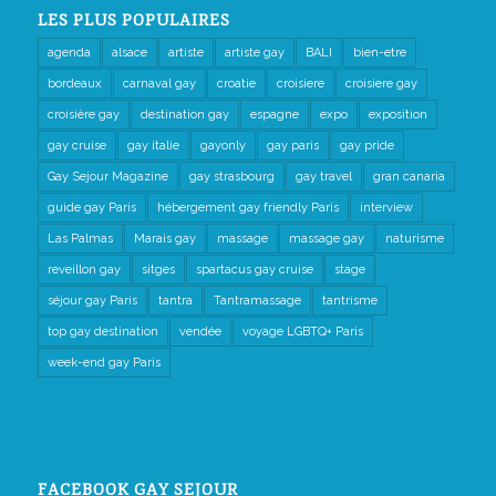
LES PLUS POPULAIRES
agenda
alsace
artiste
artiste gay
BALI
bien-etre
bordeaux
carnaval gay
croatie
croisiere
croisiere gay
croisière gay
destination gay
espagne
expo
exposition
gay cruise
gay italie
gayonly
gay paris
gay pride
Gay Sejour Magazine
gay strasbourg
gay travel
gran canaria
guide gay Paris
hébergement gay friendly Paris
interview
Las Palmas
Marais gay
massage
massage gay
naturisme
reveillon gay
sitges
spartacus gay cruise
stage
séjour gay Paris
tantra
Tantramassage
tantrisme
top gay destination
vendée
voyage LGBTQ+ Paris
week-end gay Paris
FACEBOOK GAY SEJOUR