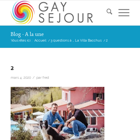
Blog - A la une
Vous êtes ici :
Accueil
/
3 questions à … La Villa Bacchus
/
2
2
/
mars 4, 2020
par
fred