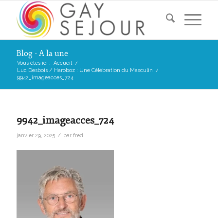
Blog - A la une
Vous êtes ici :
Accueil
/
Luc Desbois / Haroboz : Une Célébration du Masculin
/
9942_imageacces_724
9942_imageacces_724
/
janvier 29, 2025
par
fred