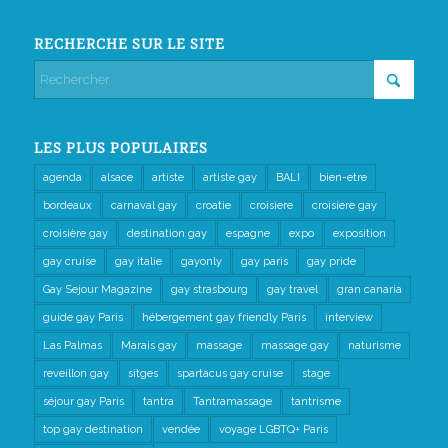
RECHERCHE SUR LE SITE
LES PLUS POPULAIRES
agenda
alsace
artiste
artiste gay
BALI
bien-etre
bordeaux
carnaval gay
croatie
croisiere
croisiere gay
croisière gay
destination gay
espagne
expo
exposition
gay cruise
gay italie
gayonly
gay paris
gay pride
Gay Sejour Magazine
gay strasbourg
gay travel
gran canaria
guide gay Paris
hébergement gay friendly Paris
interview
Las Palmas
Marais gay
massage
massage gay
naturisme
reveillon gay
sitges
spartacus gay cruise
stage
séjour gay Paris
tantra
Tantramassage
tantrisme
top gay destination
vendée
voyage LGBTQ+ Paris