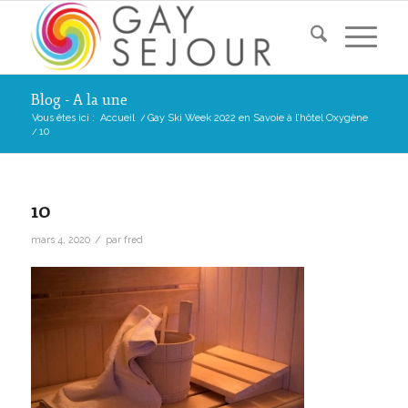
Blog - A la une
Vous êtes ici :
Accueil
/
Gay Ski Week 2022 en Savoie à l’hôtel Oxygène
/
10
10
/
mars 4, 2020
par
fred