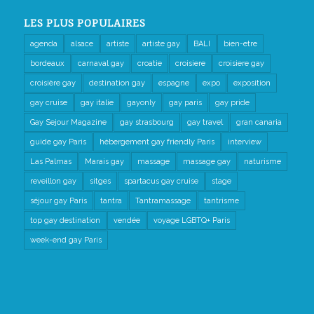
LES PLUS POPULAIRES
agenda
alsace
artiste
artiste gay
BALI
bien-etre
bordeaux
carnaval gay
croatie
croisiere
croisiere gay
croisière gay
destination gay
espagne
expo
exposition
gay cruise
gay italie
gayonly
gay paris
gay pride
Gay Sejour Magazine
gay strasbourg
gay travel
gran canaria
guide gay Paris
hébergement gay friendly Paris
interview
Las Palmas
Marais gay
massage
massage gay
naturisme
reveillon gay
sitges
spartacus gay cruise
stage
séjour gay Paris
tantra
Tantramassage
tantrisme
top gay destination
vendée
voyage LGBTQ+ Paris
week-end gay Paris