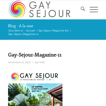
Blog - A la une
Vous êtes ici :
Accueil
/
Gay Sejour Magazine #11
/
Gay-Sejour-Magazine-11
Gay-Sejour-Magazine-11
/
novembre 21, 2022
par
fred