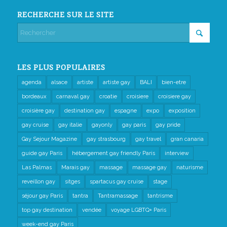
RECHERCHE SUR LE SITE
LES PLUS POPULAIRES
agenda
alsace
artiste
artiste gay
BALI
bien-etre
bordeaux
carnaval gay
croatie
croisiere
croisiere gay
croisière gay
destination gay
espagne
expo
exposition
gay cruise
gay italie
gayonly
gay paris
gay pride
Gay Sejour Magazine
gay strasbourg
gay travel
gran canaria
guide gay Paris
hébergement gay friendly Paris
interview
Las Palmas
Marais gay
massage
massage gay
naturisme
reveillon gay
sitges
spartacus gay cruise
stage
séjour gay Paris
tantra
Tantramassage
tantrisme
top gay destination
vendée
voyage LGBTQ+ Paris
week-end gay Paris