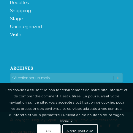
Recettes
Shopping
Stage
Uncategorized
Visite
ARCHIVES
Les cookies assurent le bon fonctionnement de notre site Internet et
de comprendre comment il est utilisé. En poursuivant votre
navigation sur ce site, vous acceptez l’utilisation de cookies pour
vous proposer des contenus et services adaptés à vos centres
d’intérêts et vous permettre l'utilisation de boutons de partages
© Copyright - Blog Gay Sejour -
powered by Enfold WordPress Theme
sociaux.
OK
Notre politique
Accueil du blog
Contact
Mentions légales