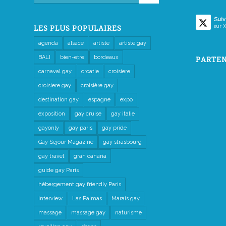
Suiv
sur X
LES PLUS POPULAIRES
agenda
alsace
artiste
artiste gay
BALI
bien-etre
bordeaux
PARTEN
carnaval gay
croatie
croisiere
croisiere gay
croisière gay
destination gay
espagne
expo
exposition
gay cruise
gay italie
gayonly
gay paris
gay pride
Gay Sejour Magazine
gay strasbourg
gay travel
gran canaria
guide gay Paris
hébergement gay friendly Paris
interview
Las Palmas
Marais gay
massage
massage gay
naturisme