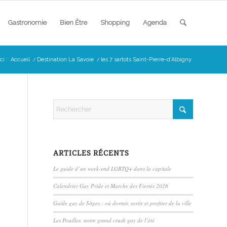
Gastronomie
Bien Être
Shopping
Agenda
ci :
Accueil
/
Destination La Savoie
/
les 7 sartots Saint-Pierre-d’Albigny
ARTICLES RÉCENTS
Le guide d’un week-end LGBTQ+ dans la capitale
Calendrier Gay Pride et Marche des Fiertés 2026
Guide gay de Sitges : où dormir, sortir et profiter de la ville
Les Pouilles, notre grand crush gay de l’été