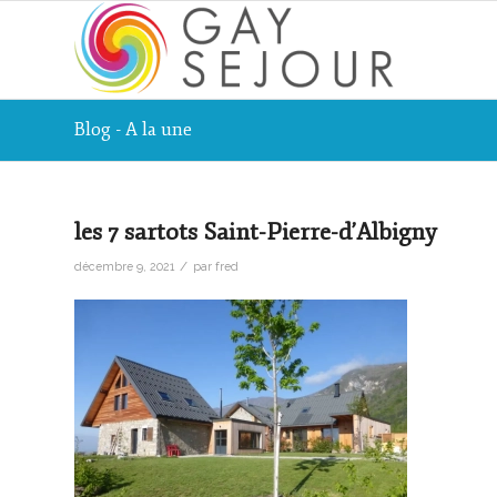
Blog - A la une
les 7 sartots Saint-Pierre-d’Albigny
/
décembre 9, 2021
par
fred