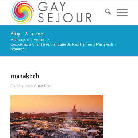
Blog - A la une
Vous êtes ici :
Accueil
/
Découvrez le Charme Authentique du Riad Hermès à Marrakech
/
marakech
marakech
/
février 9, 2024
par
fred