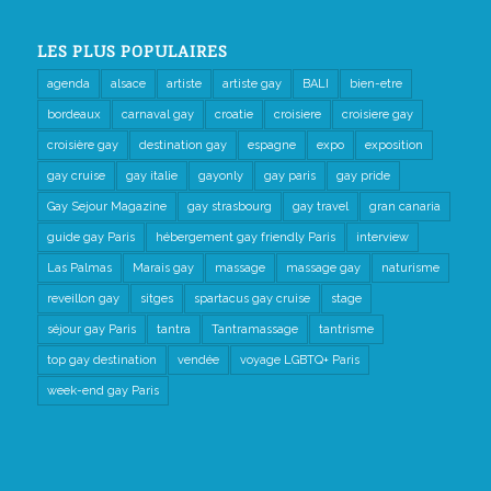
LES PLUS POPULAIRES
agenda
alsace
artiste
artiste gay
BALI
bien-etre
bordeaux
carnaval gay
croatie
croisiere
croisiere gay
croisière gay
destination gay
espagne
expo
exposition
gay cruise
gay italie
gayonly
gay paris
gay pride
Gay Sejour Magazine
gay strasbourg
gay travel
gran canaria
guide gay Paris
hébergement gay friendly Paris
interview
Las Palmas
Marais gay
massage
massage gay
naturisme
reveillon gay
sitges
spartacus gay cruise
stage
séjour gay Paris
tantra
Tantramassage
tantrisme
top gay destination
vendée
voyage LGBTQ+ Paris
week-end gay Paris