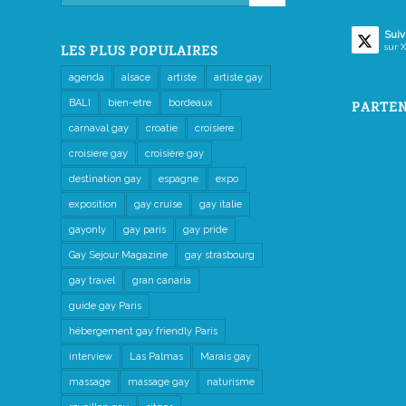
Suiv
sur X
LES PLUS POPULAIRES
agenda
alsace
artiste
artiste gay
BALI
bien-etre
bordeaux
PARTEN
carnaval gay
croatie
croisiere
croisiere gay
croisière gay
destination gay
espagne
expo
exposition
gay cruise
gay italie
gayonly
gay paris
gay pride
Gay Sejour Magazine
gay strasbourg
gay travel
gran canaria
guide gay Paris
hébergement gay friendly Paris
interview
Las Palmas
Marais gay
massage
massage gay
naturisme