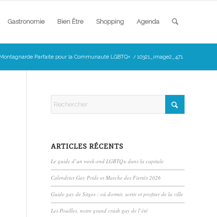
Gastronomie
Bien Être
Shopping
Agenda
e Montagnarde Parfaite pour la Communauté LGBTQ+
/
10321_image2_471
ARTICLES RÉCENTS
Le guide d’un week-end LGBTQ+ dans la capitale
Calendrier Gay Pride et Marche des Fiertés 2026
Guide gay de Sitges : où dormir, sortir et profiter de la ville
Les Pouilles, notre grand crush gay de l’été