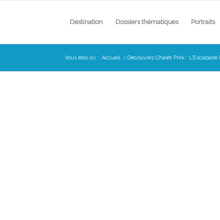
Destination
Dossiers thématiques
Portraits
Vous êtes ici :
Accueil
/
Découvrez Chalet Pink : L’Escapad