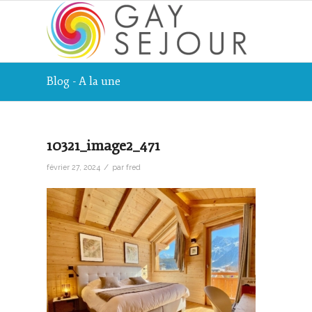
Blog - A la une
10321_image2_471
/
février 27, 2024
par
fred