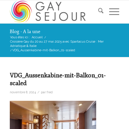
Blog - A la une
Vous êtes ici :
Accueil
/
Croisière Gay du 20 au 27 mai 2025 avec Spartacus Cruise : Mer
Adriatique & Italie
/
VDG_Aussenkabine-mit-Balkon_01-scaled
VDG_Aussenkabine-mit-Balkon_01-
scaled
/
novembre 8, 2024
par
fred