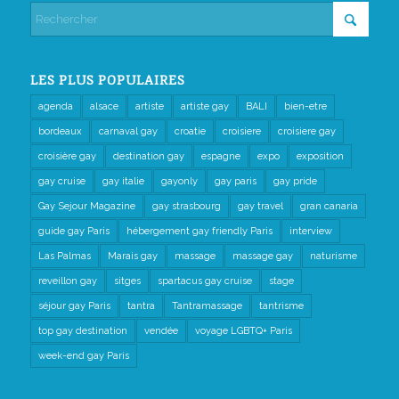
LES PLUS POPULAIRES
agenda
alsace
artiste
artiste gay
BALI
bien-etre
bordeaux
carnaval gay
croatie
croisiere
croisiere gay
croisière gay
destination gay
espagne
expo
exposition
gay cruise
gay italie
gayonly
gay paris
gay pride
Gay Sejour Magazine
gay strasbourg
gay travel
gran canaria
guide gay Paris
hébergement gay friendly Paris
interview
Las Palmas
Marais gay
massage
massage gay
naturisme
reveillon gay
sitges
spartacus gay cruise
stage
séjour gay Paris
tantra
Tantramassage
tantrisme
top gay destination
vendée
voyage LGBTQ+ Paris
week-end gay Paris