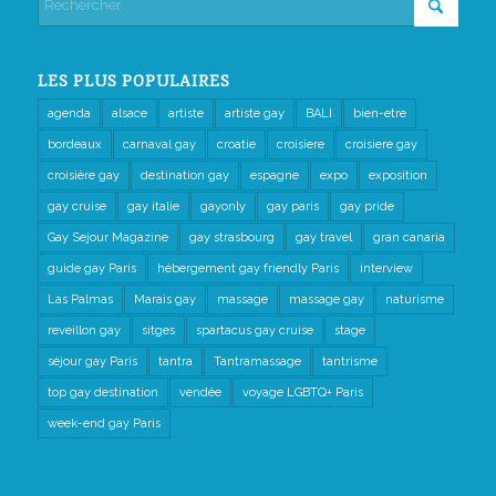
LES PLUS POPULAIRES
agenda
alsace
artiste
artiste gay
BALI
bien-etre
bordeaux
carnaval gay
croatie
croisiere
croisiere gay
croisière gay
destination gay
espagne
expo
exposition
gay cruise
gay italie
gayonly
gay paris
gay pride
Gay Sejour Magazine
gay strasbourg
gay travel
gran canaria
guide gay Paris
hébergement gay friendly Paris
interview
Las Palmas
Marais gay
massage
massage gay
naturisme
reveillon gay
sitges
spartacus gay cruise
stage
séjour gay Paris
tantra
Tantramassage
tantrisme
top gay destination
vendée
voyage LGBTQ+ Paris
week-end gay Paris