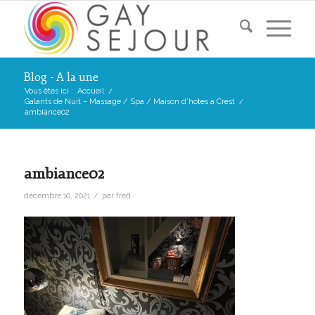
Blog - A la une
Vous êtes ici :
Accueil
/
Galants de Nuit – Massage / Spa / Maison d’hotes à Crest
/
ambiance02
ambiance02
/
décembre 10, 2021
par
fred