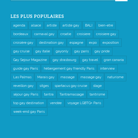
LES PLUS POPULAIRES
agenda
alsace
artiste
artiste gay
BALI
bien-etre
bordeaux
carnaval gay
croatie
croisiere
croisiere gay
croisière gay
destination gay
espagne
expo
exposition
gay cruise
gay italie
gayonly
gay paris
gay pride
Gay Sejour Magazine
gay strasbourg
gay travel
gran canaria
guide gay Paris
hébergement gay friendly Paris
interview
Las Palmas
Marais gay
massage
massage gay
naturisme
reveillon gay
sitges
spartacus gay cruise
stage
séjour gay Paris
tantra
Tantramassage
tantrisme
top gay destination
vendée
voyage LGBTQ+ Paris
week-end gay Paris