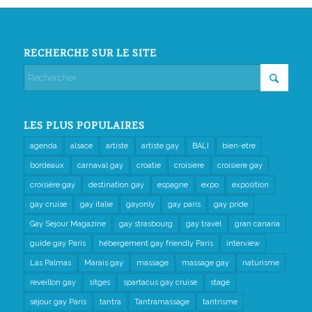
RECHERCHE SUR LE SITE
LES PLUS POPULAIRES
agenda
alsace
artiste
artiste gay
BALI
bien-etre
bordeaux
carnaval gay
croatie
croisiere
croisiere gay
croisière gay
destination gay
espagne
expo
exposition
gay cruise
gay italie
gayonly
gay paris
gay pride
Gay Sejour Magazine
gay strasbourg
gay travel
gran canaria
guide gay Paris
hébergement gay friendly Paris
interview
Las Palmas
Marais gay
massage
massage gay
naturisme
reveillon gay
sitges
spartacus gay cruise
stage
séjour gay Paris
tantra
Tantramassage
tantrisme