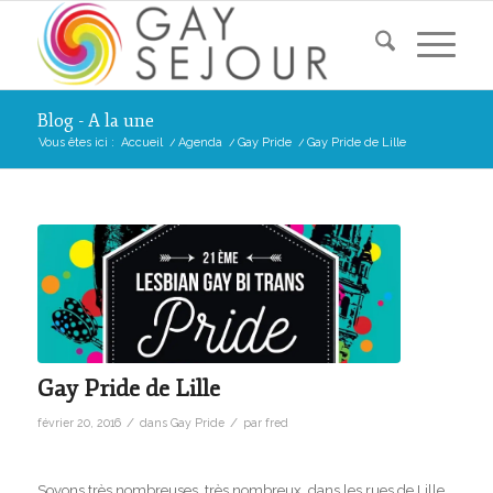
Blog - A la une
Vous êtes ici :
Accueil
/
Agenda
/
Gay Pride
/
Gay Pride de Lille
Gay Pride de Lille
/
/
février 20, 2016
dans
Gay Pride
par
fred
Soyons très nombreuses, très nombreux, dans les rues de Lille,