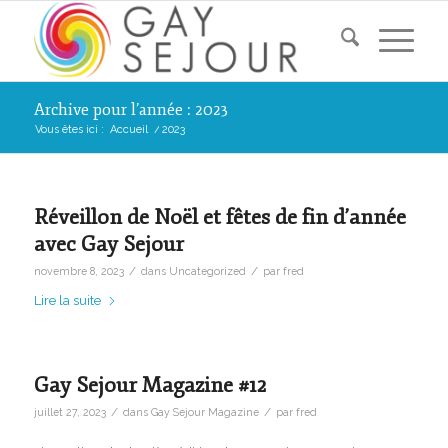
Archive pour l’année : 2023
Vous êtes ici :
Accueil
/
2023
Réveillon de Noël et fêtes de fin d’année
avec Gay Sejour
/
/
novembre 8, 2023
dans
Uncategorized
par
fred
Lire la suite
Gay Sejour Magazine #12
/
/
juillet 27, 2023
dans
Gay Sejour Magazine
par
fred