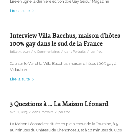
Lire en ligne la dernière édition dxe Gay Sejour Magazine
Lire la suite
Interview Villa Bacchus, maison d’hôtes
100% gay dans le sud de la France
/
/
/
juillet 5, 2023
0 Commentaires
dans
Portraits
par
fred
Cap sur le Var et la Villa Bacchus, maison d’hôtes 100% gay à
Vidauban.
Lire la suite
3 Questions à … La Maison Léonard
/
/
avril 7, 2023
dans
Portraits
par
fred
La Maison Léonard est située en plein coeur de la Touraine, à 5
au minutes du Château de Chenonceau, et à 10 mlnutes du Clos