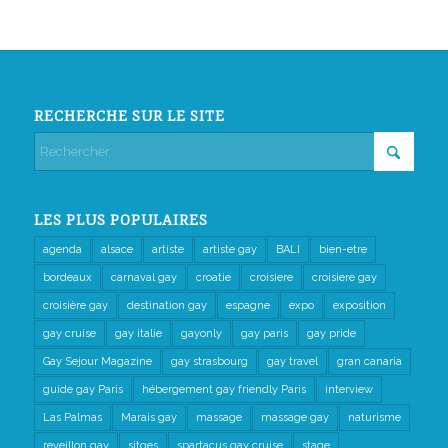
RECHERCHE SUR LE SITE
LES PLUS POPULAIRES
agenda
alsace
artiste
artiste gay
BALI
bien-etre
bordeaux
carnaval gay
croatie
croisiere
croisiere gay
croisière gay
destination gay
espagne
expo
exposition
gay cruise
gay italie
gayonly
gay paris
gay pride
Gay Sejour Magazine
gay strasbourg
gay travel
gran canaria
guide gay Paris
hébergement gay friendly Paris
interview
Las Palmas
Marais gay
massage
massage gay
naturisme
reveillon gay
sitges
spartacus gay cruise
stage