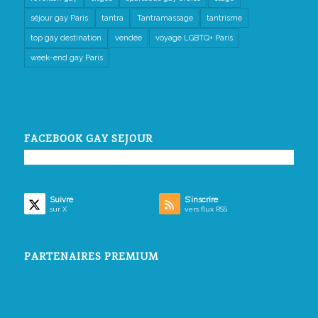
séjour gay Paris
tantra
Tantramassage
tantrisme
top gay destination
vendée
voyage LGBTQ+ Paris
week-end gay Paris
FACEBOOK GAY SEJOUR
Suivre
S’inscrire
sur X
vers flux RSS
PARTENAIRES PREMIUM